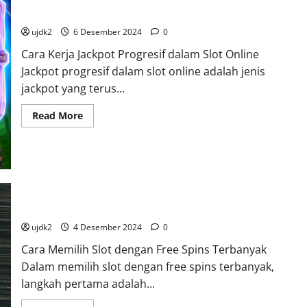
Review Slot Online dengan Jackpot Progresif Tertinggi
ujdk2
6 Desember 2024
0
Cara Kerja Jackpot Progresif dalam Slot Online
Jackpot progresif dalam slot online adalah jenis
jackpot yang terus...
Read
Read More
more
about
Review
Slot
Online
dengan
Jackpot
Progresif
Tertinggi
Slot Online dengan Free Spins Terbanyak
ujdk2
4 Desember 2024
0
Cara Memilih Slot dengan Free Spins Terbanyak
Dalam memilih slot dengan free spins terbanyak,
langkah pertama adalah...