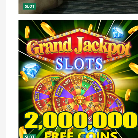
SLOT
SLOT