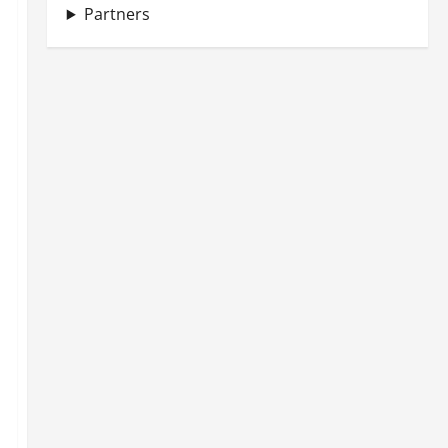
Partners