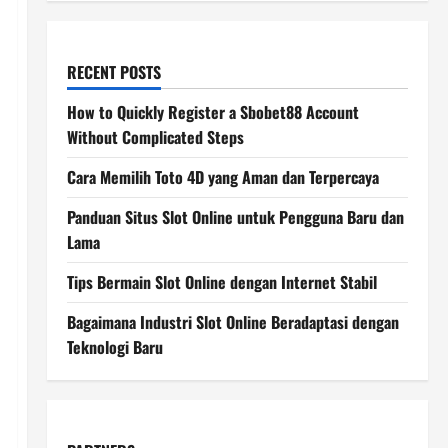
RECENT POSTS
How to Quickly Register a Sbobet88 Account
Without Complicated Steps
Cara Memilih Toto 4D yang Aman dan Terpercaya
Panduan Situs Slot Online untuk Pengguna Baru dan
Lama
Tips Bermain Slot Online dengan Internet Stabil
Bagaimana Industri Slot Online Beradaptasi dengan
Teknologi Baru