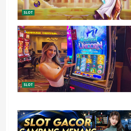
SLOT
SLOT