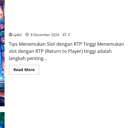
Bagaimana Menentukan Slot Online yang Menguntungkan?
ujdk2
8 Desember 2024
0
Tips Menemukan Slot dengan RTP Tinggi Menemukan
slot dengan RTP (Return to Player) tinggi adalah
langkah penting...
Read
Read More
more
about
Bagaimana
Menentukan
Slot
Online
yang
Menguntungkan?