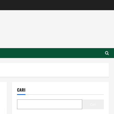
CARI
Cari