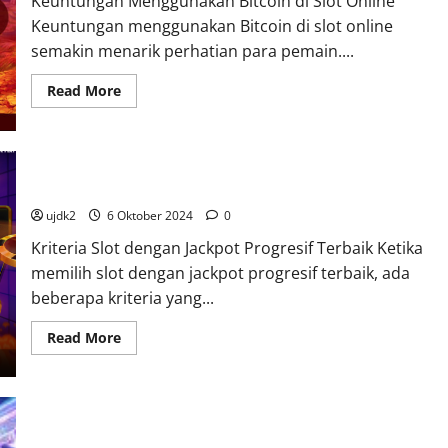
Keuntungan Menggunakan Bitcoin di Slot Online
Keuntungan menggunakan Bitcoin di slot online
semakin menarik perhatian para pemain....
Read
Read More
more
about
Keuntungan
Bermain
Slot
Online
Tips dan Trik Memilih Slot dengan Jackpot Progresif
dengan
Bitcoin
ujdk2
6 Oktober 2024
0
Kriteria Slot dengan Jackpot Progresif Terbaik Ketika
memilih slot dengan jackpot progresif terbaik, ada
beberapa kriteria yang...
Read
Read More
more
about
Tips
dan
Trik
Memilih
Slot