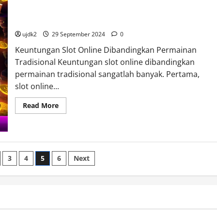
untuk
Mengapa Slot Online Menjadi Favorit di Kalangan Pemain
Pencari
Adrenalin
Kasino?
ujdk2
29 September 2024
0
Keuntungan Slot Online Dibandingkan Permainan
Tradisional Keuntungan slot online dibandingkan
permainan tradisional sangatlah banyak. Pertama,
slot online...
Read
Read More
more
about
Mengapa
Slot
Online
Menjadi
Favorit
3
4
5
6
Next
di
Kalangan
Pemain
Kasino?