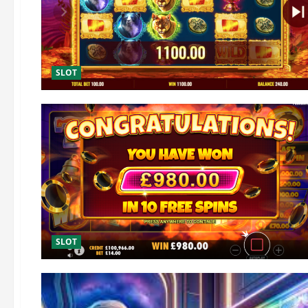
SLOT
SLOT