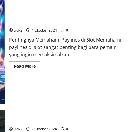
dengan
Jackpot
Progresif
Cara Membaca Paylines dan Pembayaran di Slot Online
ujdk2
4 Oktober 2024
0
Pentingnya Memahami Paylines di Slot Memahami
paylines di slot sangat penting bagi para pemain
yang ingin memaksimalkan...
Read
Read More
more
about
Cara
Membaca
Paylines
dan
Pembayaran
di
Slot
Online
Penjelasan Bonus Tanpa Deposit untuk Slot Online
ujdk2
2 Oktober 2024
0