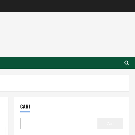
CARI
Cari