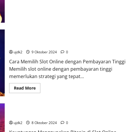
Cara
Menghitung
Peluang
Menang
di
Slot
Online?
Cara Menemukan Slot Online dengan Frekuensi Pembayaran
Tinggi
ujdk2
9 Oktober 2024
0
Cara Memilih Slot Online dengan Pembayaran Tinggi
Memilih slot online dengan pembayaran tinggi
memerlukan strategi yang tepat...
Read
Read More
more
about
Cara
Menemukan
Slot
Online
Keuntungan Bermain Slot Online dengan Bitcoin
dengan
Frekuensi
ujdk2
8 Oktober 2024
0
Pembayaran
Tinggi