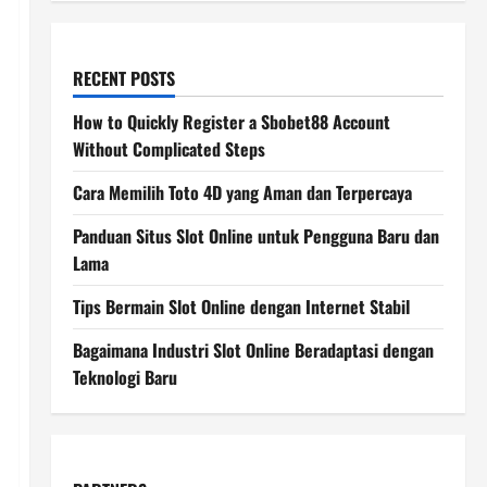
RECENT POSTS
How to Quickly Register a Sbobet88 Account
Without Complicated Steps
Cara Memilih Toto 4D yang Aman dan Terpercaya
Panduan Situs Slot Online untuk Pengguna Baru dan
Lama
Tips Bermain Slot Online dengan Internet Stabil
Bagaimana Industri Slot Online Beradaptasi dengan
Teknologi Baru