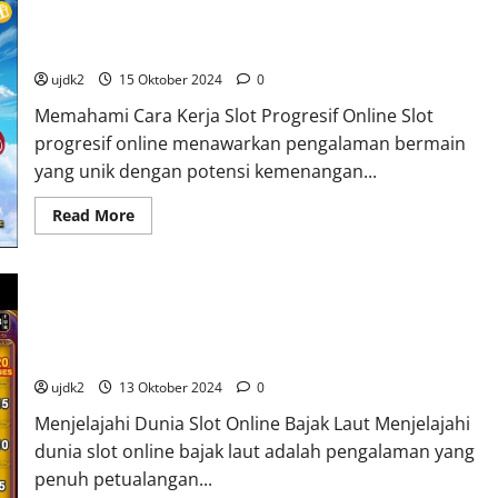
Bagaimana Cara Memenangkan Bonus Progresif di Slot
Online?
ujdk2
15 Oktober 2024
0
Memahami Cara Kerja Slot Progresif Online Slot
progresif online menawarkan pengalaman bermain
yang unik dengan potensi kemenangan...
Read
Read More
more
about
Bagaimana
Cara
Memenangkan
Bonus
Progresif
di
Slot
Slot Online Bertema Bajak Laut yang Harus Dicoba
Online?
ujdk2
13 Oktober 2024
0
Menjelajahi Dunia Slot Online Bajak Laut Menjelajahi
dunia slot online bajak laut adalah pengalaman yang
penuh petualangan...