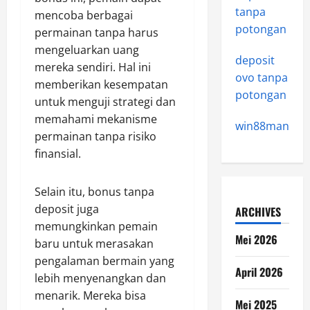
tanpa
mencoba berbagai
potongan
permainan tanpa harus
mengeluarkan uang
deposit
mereka sendiri. Hal ini
ovo tanpa
memberikan kesempatan
potongan
untuk menguji strategi dan
memahami mekanisme
win88mantap
permainan tanpa risiko
finansial.
Selain itu, bonus tanpa
deposit juga
ARCHIVES
memungkinkan pemain
Mei 2026
baru untuk merasakan
pengalaman bermain yang
April 2026
lebih menyenangkan dan
menarik. Mereka bisa
Mei 2025