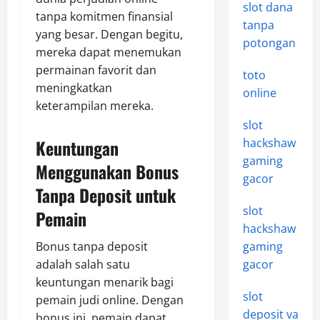
slot dana
tanpa komitmen finansial
tanpa
yang besar. Dengan begitu,
potongan
mereka dapat menemukan
permainan favorit dan
toto
meningkatkan
online
keterampilan mereka.
slot
Keuntungan
hackshaw
gaming
Menggunakan Bonus
gacor
Tanpa Deposit untuk
slot
Pemain
hackshaw
Bonus tanpa deposit
gaming
adalah salah satu
gacor
keuntungan menarik bagi
slot
pemain judi online. Dengan
deposit va
bonus ini, pemain dapat