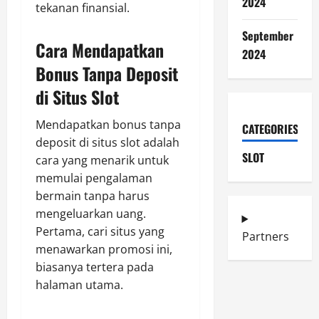
2024
tekanan finansial.
September
Cara Mendapatkan
2024
Bonus Tanpa Deposit
di Situs Slot
Mendapatkan bonus tanpa
CATEGORIES
deposit di situs slot adalah
SLOT
cara yang menarik untuk
memulai pengalaman
bermain tanpa harus
mengeluarkan uang.
Pertama, cari situs yang
Partners
menawarkan promosi ini,
biasanya tertera pada
halaman utama.