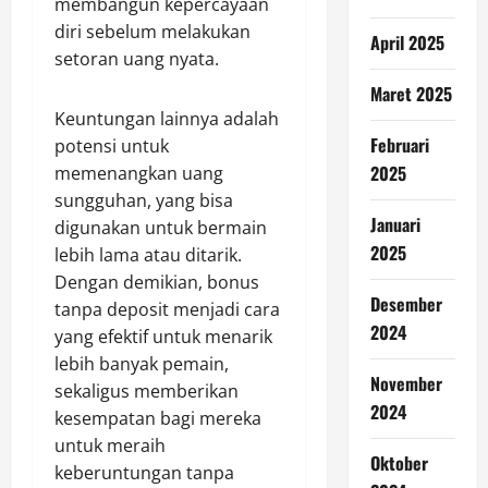
membangun kepercayaan
diri sebelum melakukan
April 2025
setoran uang nyata.
Maret 2025
Keuntungan lainnya adalah
Februari
potensi untuk
2025
memenangkan uang
sungguhan, yang bisa
Januari
digunakan untuk bermain
2025
lebih lama atau ditarik.
Dengan demikian, bonus
Desember
tanpa deposit menjadi cara
2024
yang efektif untuk menarik
lebih banyak pemain,
November
sekaligus memberikan
2024
kesempatan bagi mereka
untuk meraih
Oktober
keberuntungan tanpa