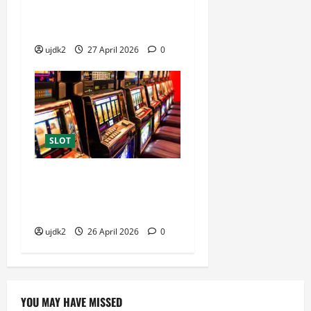
Cara Memilih Toto 4D yang
Aman dan Terpercaya
ujdk2
27 April 2026
0
SLOT
Panduan Situs Slot Online
untuk Pengguna Baru dan
Lama
ujdk2
26 April 2026
0
YOU MAY HAVE MISSED