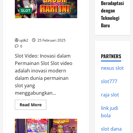
yang
Beradaptasi
Wajib
dengan
Diketahui
SLOT
Teknologi
Baru
Jenis-Jenis Slot Online yang
Wajib Diketahui
ujdk2
25 Februari 2025
0
Slot Video: Inovasi dalam
PARTNERS
Permainan Slot Slot video
nexus slot
adalah inovasi modern
dalam dunia permainan
slot777
slot yang
menggabungkan...
raja slot
Read
Read More
link judi
more
about
bola
Jenis-
Jenis
Slot
slot dana
Online