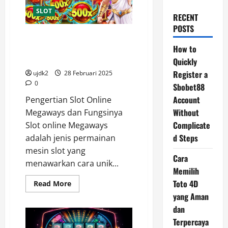
SLOT
RECENT
POSTS
Slot Online dengan Fitur
Megaways: Bagaimana Cara
How to
Kerjanya?
Quickly
Register a
ujdk2
28 Februari 2025
0
Sbobet88
Account
Pengertian Slot Online
Without
Megaways dan Fungsinya
Complicate
Slot online Megaways
d Steps
adalah jenis permainan
mesin slot yang
Cara
menawarkan cara unik...
Memilih
Toto 4D
Read
Read More
more
yang Aman
about
Slot
dan
Online
dengan
Terpercaya
Fitur