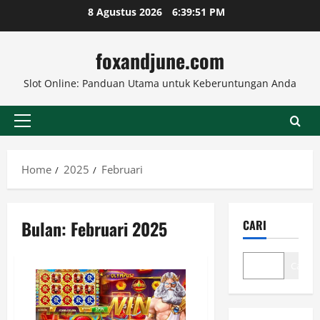
Skip
8 Agustus 2026
6:39:52 PM
to
content
foxandjune.com
Slot Online: Panduan Utama untuk Keberuntungan Anda
Primary
Menu
Home
2025
Februari
Bulan:
Februari 2025
CARI
Cari