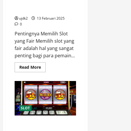
Kenali Slot Online yang Fair dan
Tidak Curang
ujdk2
13 Februari 2025
0
Pentingnya Memilih Slot
yang Fair Memilih slot yang
fair adalah hal yang sangat
penting bagi para pemain...
Read
Read More
more
about
Kenali
Slot
Online
yang
Fair
dan
Tidak
Curang
SLOT
Slot Online vs. Slot Mesin Fisik:
Mana yang Lebih