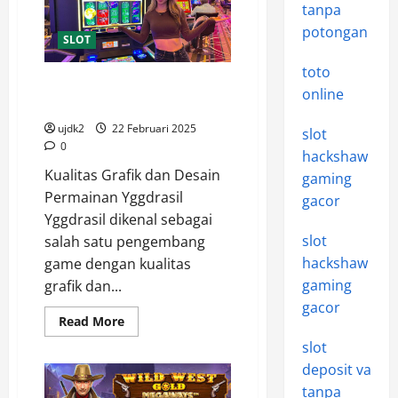
yang
tanpa
Wajib
Diketahui
potongan
SLOT
toto
Yggdrasil vs. Play’n GO: Mana
online
yang Lebih Menguntungkan?
ujdk2
22 Februari 2025
slot
0
hackshaw
Kualitas Grafik dan Desain
gaming
Permainan Yggdrasil
gacor
Yggdrasil dikenal sebagai
slot
salah satu pengembang
hackshaw
game dengan kualitas
gaming
grafik dan...
gacor
Read
Read More
more
about
slot
Yggdrasil
deposit va
vs.
Play’n
tanpa
GO: