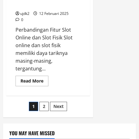
Menguntungkan?
ujdk2
12 Februari 2025
0
Perbandingan Fitur Slot
Online dan Slot Fisik Slot
online dan slot fisik
memiliki daya tariknya
masing-masing,
tergantung...
Read
Read More
more
about
Slot
Online
vs.
Paginasi
1
2
Next
Slot
Mesin
Fisik:
pos
Mana
yang
Lebih
YOU MAY HAVE MISSED
Menguntungkan?
SLOT