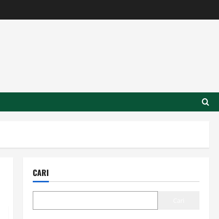
CARI
Cari