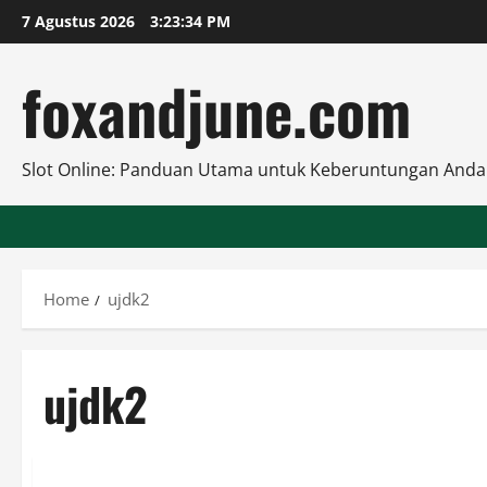
Skip
7 Agustus 2026
3:23:36 PM
to
content
foxandjune.com
Slot Online: Panduan Utama untuk Keberuntungan Anda
Home
ujdk2
ujdk2
SLOT