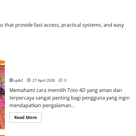
licated Steps
ms that provide fast access, practical systems, and easy
Cara Memilih Toto 4D yang Aman dan Terpercaya
ujdk2
27 April 2026
0
Memahami cara memilih Toto 4D yang aman dan
terpercaya sangat penting bagi pengguna yang ingin
mendapatkan pengalaman...
Read
Read More
more
about
Cara
Memilih