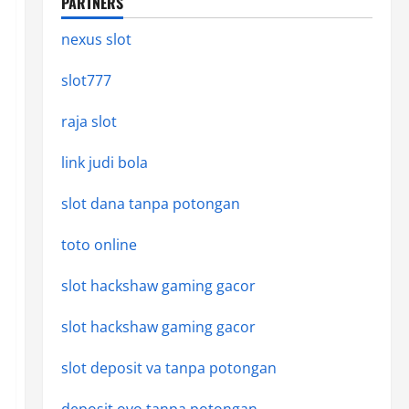
PARTNERS
nexus slot
slot777
raja slot
link judi bola
slot dana tanpa potongan
toto online
slot hackshaw gaming gacor
slot hackshaw gaming gacor
slot deposit va tanpa potongan