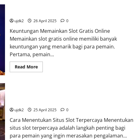
Game Slot Gratis Terbaik yang Dapat Dimainkan Online
ujdk2
26 April 2025
0
Keuntungan Memainkan Slot Gratis Online
Memainkan slot gratis online memiliki banyak
keuntungan yang menarik bagi para pemain.
Pertama, pemain...
Read
Read More
more
about
Game
Slot
Gratis
Terbaik
yang
Mencari Pola Slot Gacor di Situs Terpercaya
Dapat
Dimainkan
Online
ujdk2
25 April 2025
0
Cara Menentukan Situs Slot Terpercaya Menentukan
situs slot terpercaya adalah langkah penting bagi
para pemain yang ingin merasakan pengalaman...