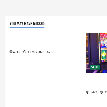
YOU MAY HAVE MISSED
SLOT
How to Quickly Register a Sbobet88
Account Without Complicated Steps
ujdk2
11 Mei 2026
0
SLOT
Cara Memil
Terpercaya
ujdk2
27