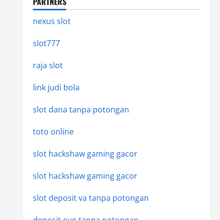
PARTNERS
nexus slot
slot777
raja slot
link judi bola
slot dana tanpa potongan
toto online
slot hackshaw gaming gacor
slot hackshaw gaming gacor
slot deposit va tanpa potongan