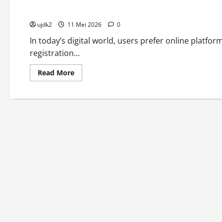
How to Quickly Register a Sbobet88 Account Without Comp
ujdk2
11 Mei 2026
0
In today’s digital world, users prefer online platfor
registration...
Read
Read More
more
about
How
to
Quickly
Register
a
Sbobet88
Account
Without
Complicated
Steps