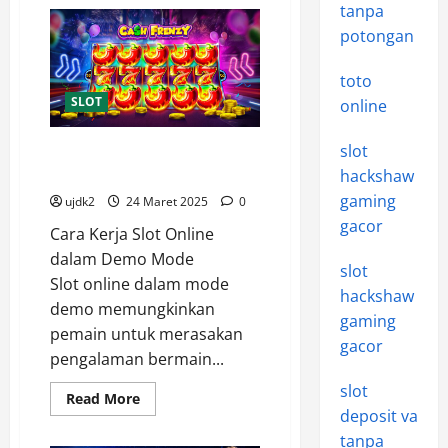
Cara
tanpa
Menikmati
Slot
potongan
Online
tanpa
Menguras
toto
Tabungan
SLOT
online
slot
Manfaat Bermain Slot Online
dengan Demo Mode
hackshaw
gaming
ujdk2
24 Maret 2025
0
gacor
Cara Kerja Slot Online
dalam Demo Mode
slot
Slot online dalam mode
hackshaw
demo memungkinkan
gaming
pemain untuk merasakan
gacor
pengalaman bermain...
slot
Read
Read More
more
deposit va
about
tanpa
Manfaat