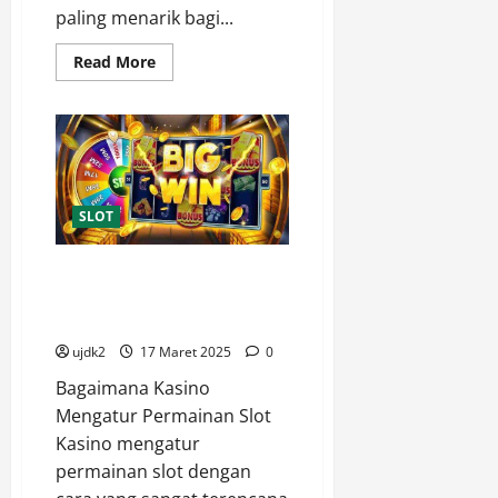
paling menarik bagi...
Read
Read More
more
about
Bagaimana
Cara
Kerja
Jackpot
Progresif
di
Slot
Online?
SLOT
Mitos Slot Online: Apakah
Kasino Bisa Mengontrol
Kemenangan?
ujdk2
17 Maret 2025
0
Bagaimana Kasino
Mengatur Permainan Slot
Kasino mengatur
permainan slot dengan