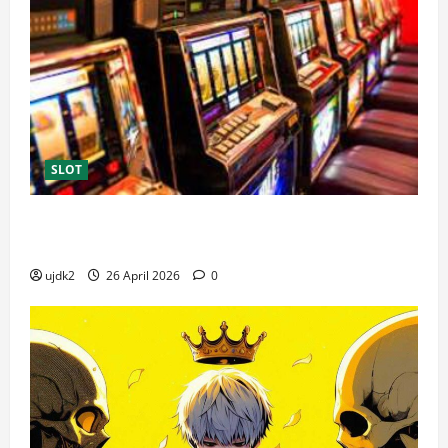
SLOT
Panduan Situs Slot Online untuk Pengguna Baru dan
Lama
ujdk2
26 April 2026
0