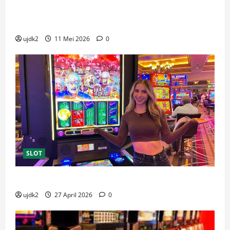
How to Quickly Register a Sbobet88 Account
Without Complicated Steps
ujdk2
11 Mei 2026
0
SLOT
Cara Memilih Toto 4D yang Aman dan Terpercaya
ujdk2
27 April 2026
0