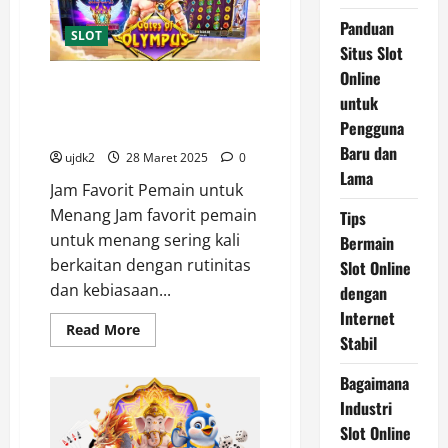
Wajib
Dicoba
Panduan
Tahun
SLOT
Ini
Situs Slot
Online
Apakah Bermain di Jam
untuk
Tertentu Bisa Meningkatkan
Pengguna
Peluang Menang?
Baru dan
ujdk2
28 Maret 2025
0
Lama
Jam Favorit Pemain untuk
Menang Jam favorit pemain
Tips
untuk menang sering kali
Bermain
berkaitan dengan rutinitas
Slot Online
dan kebiasaan...
dengan
Internet
Read
Read More
Stabil
more
about
Apakah
Bagaimana
Bermain
di
Industri
Jam
Tertentu
Slot Online
Bisa