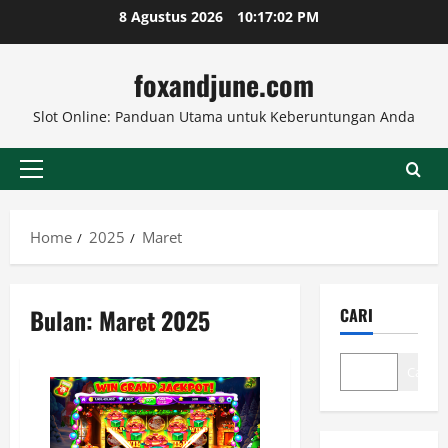
Skip
8 Agustus 2026
10:17:02 PM
to
content
foxandjune.com
Slot Online: Panduan Utama untuk Keberuntungan Anda
Primary
Menu
Home
2025
Maret
Bulan:
Maret 2025
CARI
Cari