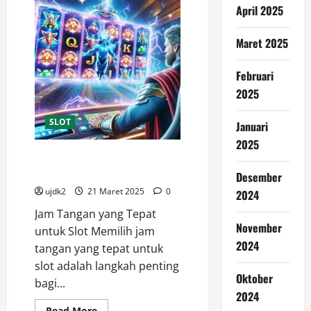
April 2025
Online
dengan
Jackpot
Progresif
Maret 2025
Terbesar
Februari
2025
SLOT
Januari
2025
Kapan Waktu Terbaik untuk
Bermain Slot Online?
Desember
ujdk2
21 Maret 2025
0
2024
Jam Tangan yang Tepat
November
untuk Slot Memilih jam
2024
tangan yang tepat untuk
slot adalah langkah penting
Oktober
bagi...
2024
Read
Read More