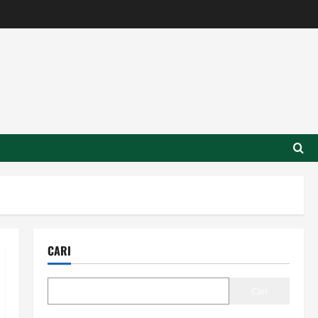
CARI
Cari