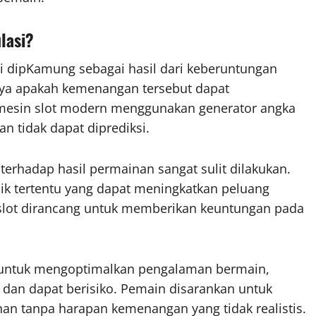
lasi?
i dipKamung sebagai hasil dari keberuntungan
ya apakah kemenangan tersebut dapat
 mesin slot modern menggunakan generator angka
n tidak dapat diprediksi.
terhadap hasil permainan sangat sulit dilakukan.
nik tertentu yang dapat meningkatkan peluang
slot dirancang untuk memberikan keuntungan pada
a untuk mengoptimalkan pengalaman bermain,
s dan dapat berisiko. Pemain disarankan untuk
an tanpa harapan kemenangan yang tidak realistis.