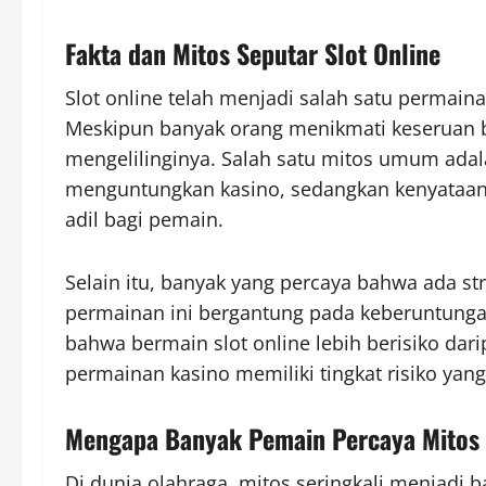
Fakta dan Mitos Seputar Slot Online
Slot online telah menjadi salah satu permain
Meskipun banyak orang menikmati keseruan b
mengelilinginya. Salah satu mitos umum adal
menguntungkan kasino, sedangkan kenyataann
adil bagi pemain.
Selain itu, banyak yang percaya bahwa ada st
permainan ini bergantung pada keberuntung
bahwa bermain slot online lebih berisiko dar
permainan kasino memiliki tingkat risiko yan
Mengapa Banyak Pemain Percaya Mitos 
Di dunia olahraga, mitos seringkali menjadi 