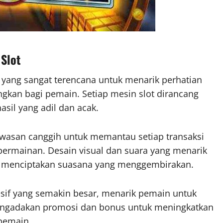
Slot
 yang sangat terencana untuk menarik perhatian
an bagi pemain. Setiap mesin slot dirancang
sil yang adil dan acak.
awasan canggih untuk memantau setiap transaksi
permainan. Desain visual dan suara yang menarik
am menciptakan suasana yang menggembirakan.
esif yang semakin besar, menarik pemain untuk
mengadakan promosi dan bonus untuk meningkatkan
 pemain.