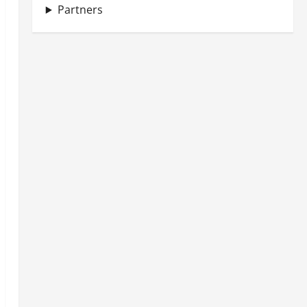
Partners