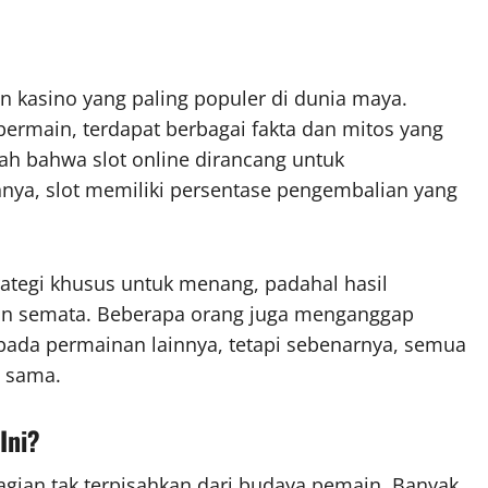
an kasino yang paling populer di dunia maya.
ermain, terdapat berbagai fakta dan mitos yang
ah bahwa slot online dirancang untuk
ya, slot memiliki persentase pengembalian yang
rategi khusus untuk menang, padahal hasil
an semata. Beberapa orang juga menganggap
ipada permainan lainnya, tetapi sebenarnya, semua
g sama.
Ini?
bagian tak terpisahkan dari budaya pemain. Banyak