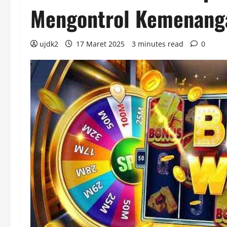
Mengontrol Kemenang
ujdk2
17 Maret 2025
3 minutes read
0