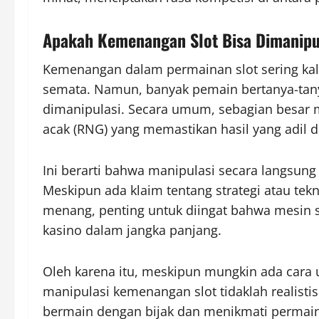
Apakah Kemenangan Slot Bisa Dimanipu
Kemenangan dalam permainan slot sering kal
semata. Namun, banyak pemain bertanya-tan
dimanipulasi. Secara umum, sebagian besar
acak (RNG) yang memastikan hasil yang adil da
Ini berarti bahwa manipulasi secara langsung 
Meskipun ada klaim tentang strategi atau tek
menang, penting untuk diingat bahwa mesin 
kasino dalam jangka panjang.
Oleh karena itu, meskipun mungkin ada car
manipulasi kemenangan slot tidaklah realisti
bermain dengan bijak dan menikmati permain