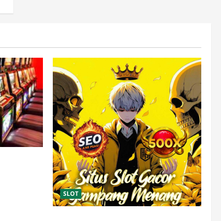
tuk
SLOT
Tips Bermain Slot Online dengan