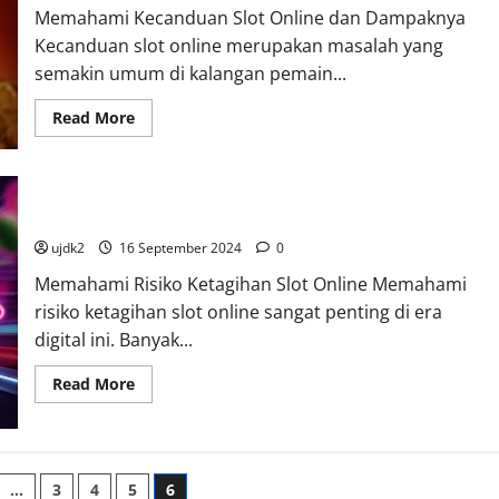
Memahami Kecanduan Slot Online dan Dampaknya
Kecanduan slot online merupakan masalah yang
semakin umum di kalangan pemain...
Read
Read More
more
about
Menghindari
Kecanduan
Slot
Online:
Cara Menghindari Ketagihan Bermain Slot Online
Tips
untuk
ujdk2
16 September 2024
0
Bermain
dengan
Memahami Risiko Ketagihan Slot Online Memahami
Sehat
risiko ketagihan slot online sangat penting di era
digital ini. Banyak...
Read
Read More
more
about
Cara
Menghindari
Ketagihan
Bermain
…
3
4
5
6
Slot