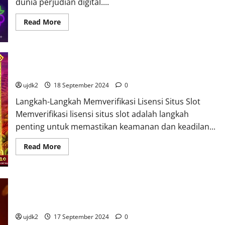
dunia perjudian digital....
Read
Read More
more
about
Slot
Online
Bertema
Sejarah
Cara Menghindari Penipuan di Situs Slot Online
dengan
Bonus
Menarik
ujdk2
18 September 2024
0
Langkah-Langkah Memverifikasi Lisensi Situs Slot
Memverifikasi lisensi situs slot adalah langkah
penting untuk memastikan keamanan dan keadilan...
Read
Read More
more
about
Cara
Menghindari
Penipuan
di
Menghindari Kecanduan Slot Online: Tips untuk Bermain
Situs
dengan Sehat
Slot
Online
ujdk2
17 September 2024
0