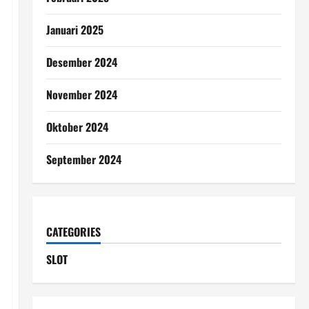
Januari 2025
Desember 2024
November 2024
Oktober 2024
September 2024
CATEGORIES
SLOT