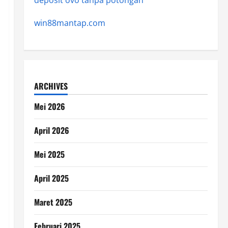
deposit ovo tanpa potongan
win88mantap.com
ARCHIVES
Mei 2026
April 2026
Mei 2025
April 2025
Maret 2025
Februari 2025