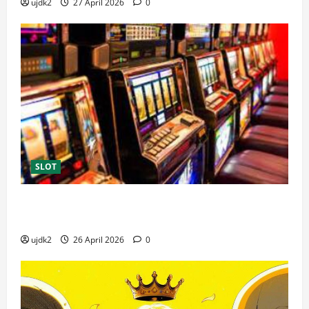
ujdk2
27 April 2026
0
SLOT
Panduan Situs Slot Online untuk Pengguna Baru dan
Lama
ujdk2
26 April 2026
0