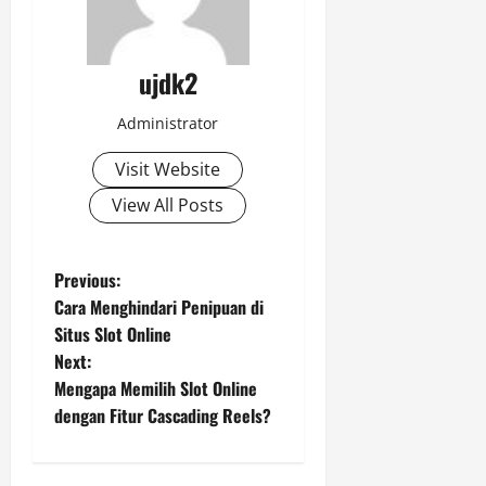
ujdk2
Administrator
Visit Website
View All Posts
P
Previous:
Cara Menghindari Penipuan di
o
Situs Slot Online
Next:
s
Mengapa Memilih Slot Online
t
dengan Fitur Cascading Reels?
n