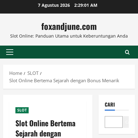
Skip
7 Agustus 2026
2:29:02 AM
to
content
foxandjune.com
Slot Online: Panduan Utama untuk Keberuntungan Anda
Primary
Menu
Home
SLOT
Slot Online Bertema Sejarah dengan Bonus Menarik
CARI
SLOT
Slot Online Bertema
Cari
Sejarah dengan