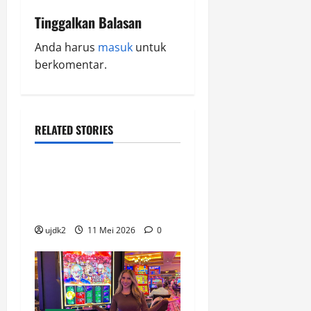
a
Tinggalkan Balasan
v
Anda harus
masuk
untuk
berkomentar.
i
g
a
RELATED STORIES
SLOT
t
How to Quickly Register a
i
Sbobet88 Account Without
Complicated Steps
o
ujdk2
11 Mei 2026
0
n