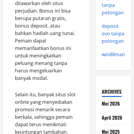
ditawarkan oleh situs
tanpa
perjudian. Bonus ini bisa
potongan
berupa putaran gratis,
bonus deposit, atau
deposit
bahkan hadiah uang tunai.
ovo tanpa
Pemain dapat
potongan
memanfaatkan bonus ini
win88mantap
untuk meningkatkan
peluang menang tanpa
harus mengeluarkan
banyak modal.
ARCHIVES
Selain itu, banyak situs slot
online yang menyediakan
Mei 2026
promosi menarik secara
berkala, sehingga pemain
April 2026
dapat terus menikmati
Mei 2025
keuntungan tambahan.