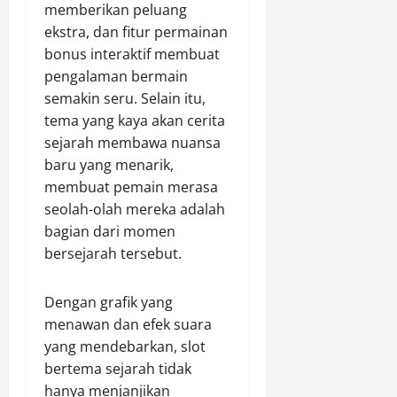
memberikan peluang
ekstra, dan fitur permainan
bonus interaktif membuat
pengalaman bermain
semakin seru. Selain itu,
tema yang kaya akan cerita
sejarah membawa nuansa
baru yang menarik,
membuat pemain merasa
seolah-olah mereka adalah
bagian dari momen
bersejarah tersebut.
Dengan grafik yang
menawan dan efek suara
yang mendebarkan, slot
bertema sejarah tidak
hanya menjanjikan