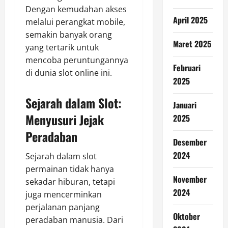
Dengan kemudahan akses
April 2025
melalui perangkat mobile,
semakin banyak orang
Maret 2025
yang tertarik untuk
mencoba peruntungannya
Februari
di dunia slot online ini.
2025
Sejarah dalam Slot:
Januari
Menyusuri Jejak
2025
Peradaban
Desember
2024
Sejarah dalam slot
permainan tidak hanya
November
sekadar hiburan, tetapi
2024
juga mencerminkan
perjalanan panjang
Oktober
peradaban manusia. Dari