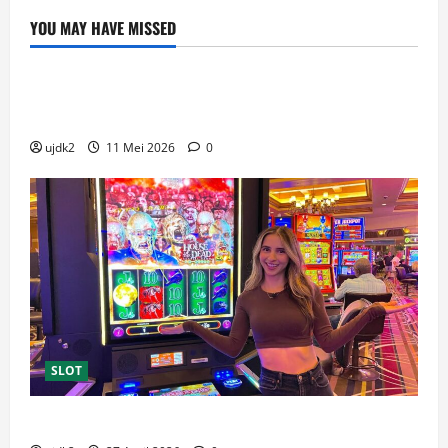
YOU MAY HAVE MISSED
SLOT
How to Quickly Register a Sbobet88 Account
Without Complicated Steps
ujdk2
11 Mei 2026
0
SLOT
Cara Memilih Toto 4D yang Aman dan Terpercaya