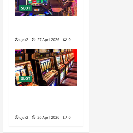
SLOT
Cara Memilih Toto 4D yang
Aman dan Terpercaya
ujdk2
27 April 2026
0
SLOT
Panduan Situs Slot Online
untuk Pengguna Baru dan
Lama
ujdk2
26 April 2026
0