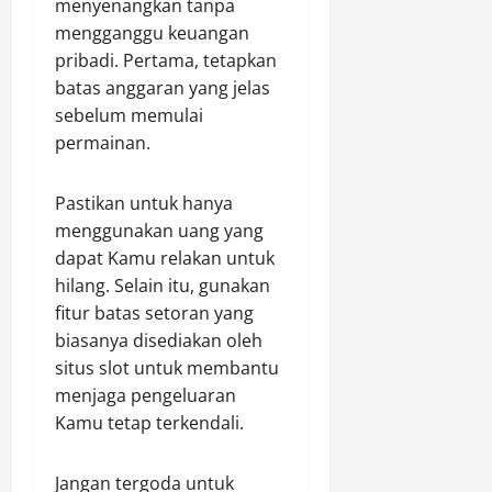
menyenangkan tanpa
mengganggu keuangan
pribadi. Pertama, tetapkan
batas anggaran yang jelas
sebelum memulai
permainan.
Pastikan untuk hanya
menggunakan uang yang
dapat Kamu relakan untuk
hilang. Selain itu, gunakan
fitur batas setoran yang
biasanya disediakan oleh
situs slot untuk membantu
menjaga pengeluaran
Kamu tetap terkendali.
Jangan tergoda untuk