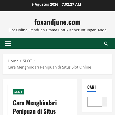
Skip
9 Agustus 2026
7:02:28 AM
to
content
foxandjune.com
Slot Online: Panduan Utama untuk Keberuntungan Anda
Primary
Menu
Home
SLOT
Cara Menghindari Penipuan di Situs Slot Online
CARI
SLOT
Cara Menghindari
Cari
Penipuan di Situs