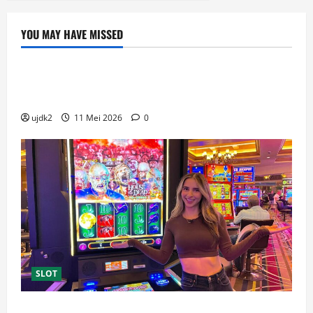
YOU MAY HAVE MISSED
SLOT
How to Quickly Register a Sbobet88 Account
Without Complicated Steps
ujdk2
11 Mei 2026
0
SLOT
Cara Memilih Toto 4D yang Aman dan Terpercaya