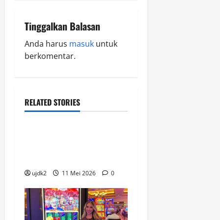
a
Tinggalkan Balasan
v
Anda harus
masuk
untuk
i
berkomentar.
g
a
RELATED STORIES
t
SLOT
i
How to Quickly Register a
Sbobet88 Account Without
o
Complicated Steps
n
ujdk2
11 Mei 2026
0