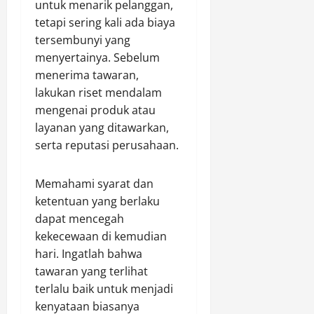
untuk menarik pelanggan,
tetapi sering kali ada biaya
tersembunyi yang
menyertainya. Sebelum
menerima tawaran,
lakukan riset mendalam
mengenai produk atau
layanan yang ditawarkan,
serta reputasi perusahaan.
Memahami syarat dan
ketentuan yang berlaku
dapat mencegah
kekecewaan di kemudian
hari. Ingatlah bahwa
tawaran yang terlihat
terlalu baik untuk menjadi
kenyataan biasanya