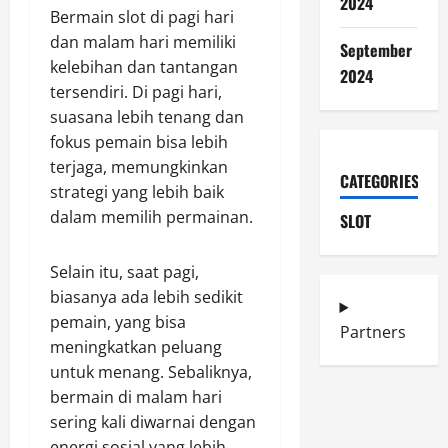
2024
Bermain slot di pagi hari
dan malam hari memiliki
September
kelebihan dan tantangan
2024
tersendiri. Di pagi hari,
suasana lebih tenang dan
fokus pemain bisa lebih
terjaga, memungkinkan
CATEGORIES
strategi yang lebih baik
dalam memilih permainan.
SLOT
Selain itu, saat pagi,
biasanya ada lebih sedikit
pemain, yang bisa
Partners
meningkatkan peluang
untuk menang. Sebaliknya,
bermain di malam hari
sering kali diwarnai dengan
energi sosial yang lebih