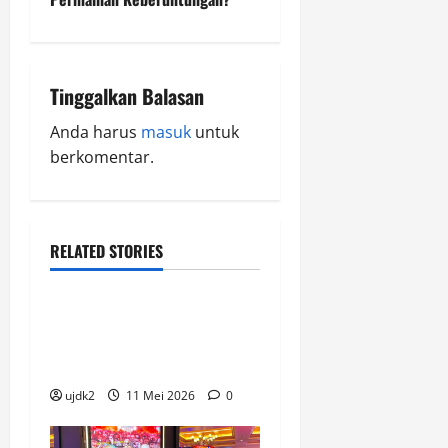
t
n
a
Tinggalkan Balasan
v
Anda harus
masuk
untuk
berkomentar.
i
g
a
RELATED STORIES
SLOT
t
How to Quickly Register a
i
Sbobet88 Account Without
Complicated Steps
o
ujdk2
11 Mei 2026
0
n