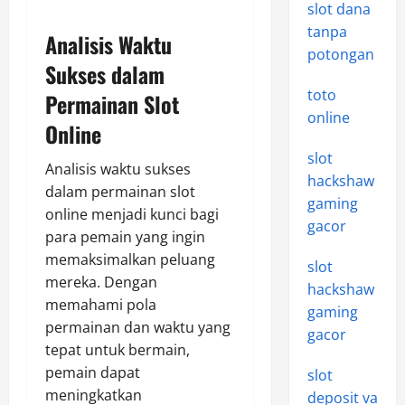
slot dana
tanpa
Analisis Waktu
potongan
Sukses dalam
toto
Permainan Slot
online
Online
slot
Analisis waktu sukses
hackshaw
dalam permainan slot
gaming
online menjadi kunci bagi
gacor
para pemain yang ingin
memaksimalkan peluang
slot
mereka. Dengan
hackshaw
memahami pola
gaming
permainan dan waktu yang
gacor
tepat untuk bermain,
pemain dapat
slot
meningkatkan
deposit va