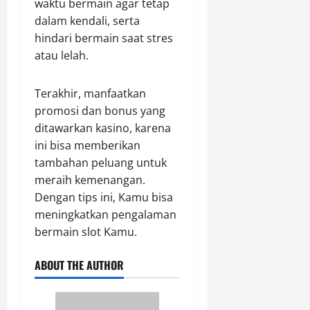
waktu bermain agar tetap
dalam kendali, serta
hindari bermain saat stres
atau lelah.
Terakhir, manfaatkan
promosi dan bonus yang
ditawarkan kasino, karena
ini bisa memberikan
tambahan peluang untuk
meraih kemenangan.
Dengan tips ini, Kamu bisa
meningkatkan pengalaman
bermain slot Kamu.
ABOUT THE AUTHOR