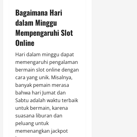
Bagaimana Hari
dalam Minggu
Mempengaruhi Slot
Online
Hari dalam minggu dapat
memengaruhi pengalaman
bermain slot online dengan
cara yang unik. Misalnya,
banyak pemain merasa
bahwa hari Jumat dan
Sabtu adalah waktu terbaik
untuk bermain, karena
suasana liburan dan
peluang untuk
memenangkan jackpot