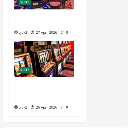
SLOT
Cara Memilih Toto 4D yang
Aman dan Terpercaya
ujdk2
27 April 2026
0
SLOT
Panduan Situs Slot Online
untuk Pengguna Baru dan
Lama
ujdk2
26 April 2026
0