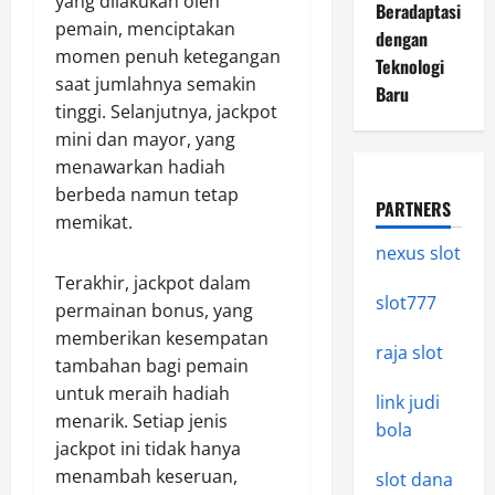
yang dilakukan oleh
Beradaptasi
pemain, menciptakan
dengan
momen penuh ketegangan
Teknologi
saat jumlahnya semakin
Baru
tinggi. Selanjutnya, jackpot
mini dan mayor, yang
menawarkan hadiah
berbeda namun tetap
PARTNERS
memikat.
nexus slot
Terakhir, jackpot dalam
slot777
permainan bonus, yang
memberikan kesempatan
raja slot
tambahan bagi pemain
untuk meraih hadiah
link judi
menarik. Setiap jenis
bola
jackpot ini tidak hanya
menambah keseruan,
slot dana