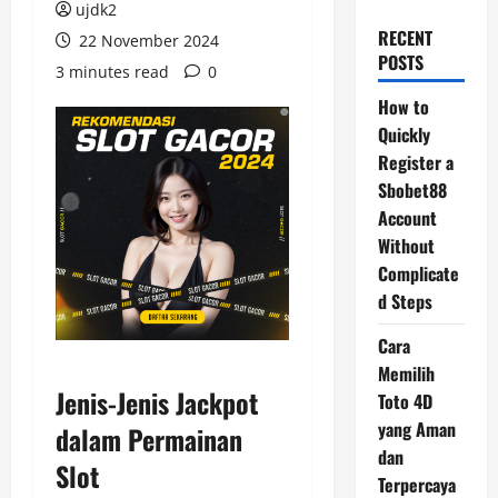
ujdk2
RECENT
22 November 2024
POSTS
3 minutes read
0
How to
Quickly
Register a
Sbobet88
Account
Without
Complicate
d Steps
Cara
Memilih
Jenis-Jenis Jackpot
Toto 4D
yang Aman
dalam Permainan
dan
Slot
Terpercaya