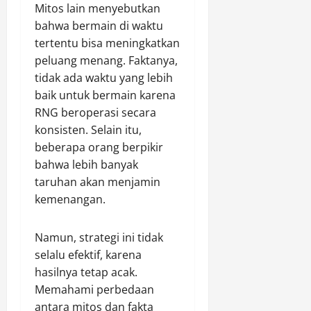
Mitos lain menyebutkan
bahwa bermain di waktu
tertentu bisa meningkatkan
peluang menang. Faktanya,
tidak ada waktu yang lebih
baik untuk bermain karena
RNG beroperasi secara
konsisten. Selain itu,
beberapa orang berpikir
bahwa lebih banyak
taruhan akan menjamin
kemenangan.
Namun, strategi ini tidak
selalu efektif, karena
hasilnya tetap acak.
Memahami perbedaan
antara mitos dan fakta