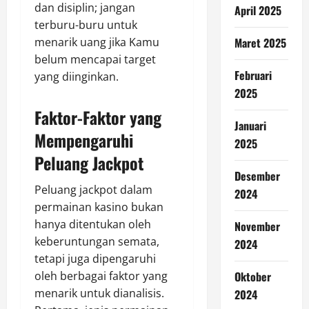
dan disiplin; jangan
April 2025
terburu-buru untuk
menarik uang jika Kamu
Maret 2025
belum mencapai target
Februari
yang diinginkan.
2025
Faktor-Faktor yang
Januari
Mempengaruhi
2025
Peluang Jackpot
Desember
Peluang jackpot dalam
2024
permainan kasino bukan
hanya ditentukan oleh
November
keberuntungan semata,
2024
tetapi juga dipengaruhi
oleh berbagai faktor yang
Oktober
menarik untuk dianalisis.
2024