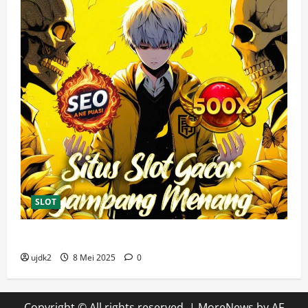
SLOT
Tips Bermain Slot Online dengan Internet Stabil
ujdk2
8 Mei 2025
0
Copyright © All rights reserved.
|
MoreNews
by AF