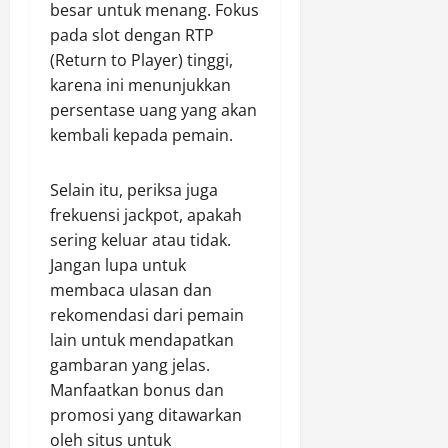
besar untuk menang. Fokus
pada slot dengan RTP
(Return to Player) tinggi,
karena ini menunjukkan
persentase uang yang akan
kembali kepada pemain.
Selain itu, periksa juga
frekuensi jackpot, apakah
sering keluar atau tidak.
Jangan lupa untuk
membaca ulasan dan
rekomendasi dari pemain
lain untuk mendapatkan
gambaran yang jelas.
Manfaatkan bonus dan
promosi yang ditawarkan
oleh situs untuk