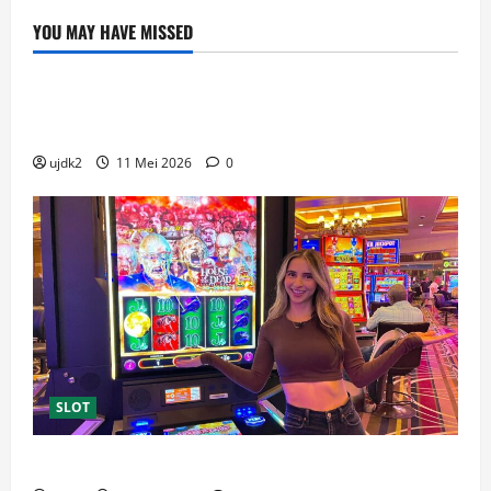
YOU MAY HAVE MISSED
SLOT
How to Quickly Register a Sbobet88 Account
Without Complicated Steps
ujdk2
11 Mei 2026
0
SLOT
Cara Memilih Toto 4D yang Aman dan Terpercaya