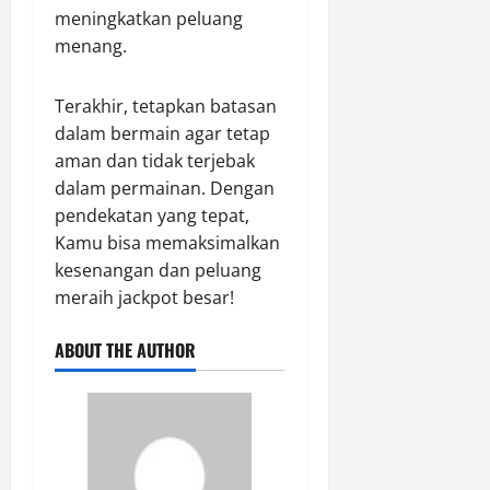
meningkatkan peluang
menang.
Terakhir, tetapkan batasan
dalam bermain agar tetap
aman dan tidak terjebak
dalam permainan. Dengan
pendekatan yang tepat,
Kamu bisa memaksimalkan
kesenangan dan peluang
meraih jackpot besar!
ABOUT THE AUTHOR