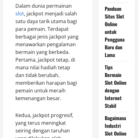
Dalam dunia permainan
Panduan
slot
, jackpot menjadi salah
Situs Slot
satu daya tarik utama bagi
Online
para pemain. Terdapat
untuk
berbagai jenis jackpot yang
Pengguna
menawarkan pengalaman
Baru dan
bermain yang berbeda.
Lama
Pertama, jackpot tetap, di
Tips
mana nilai hadiah tetap
Bermain
dan tidak berubah,
Slot Online
memberikan harapan bagi
dengan
pemain untuk meraih
Internet
kemenangan besar.
Stabil
Kedua, jackpot progresif,
Bagaimana
yang terus meningkat
Industri
seiring dengan taruhan
Slot Online