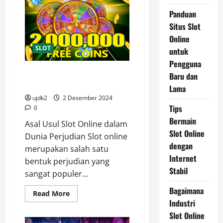
Panduan
Situs Slot
Online
SLOT
untuk
Pengguna
Mengapa Slot Online Disebut
Baru dan
Permainan Untung-untungan?
Lama
ujdk2
2 Desember 2024
Tips
0
Bermain
Asal Usul Slot Online dalam
Slot Online
Dunia Perjudian Slot online
dengan
merupakan salah satu
Internet
bentuk perjudian yang
Stabil
sangat populer...
Bagaimana
Read
Read More
more
Industri
about
Mengapa
Slot Online
Slot