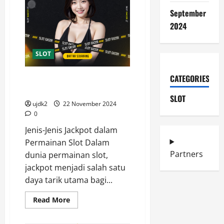
Terbaik?
September
2024
SLOT
CATEGORIES
Rahasia di Balik Jackpot Slot
Online
SLOT
ujdk2
22 November 2024
0
Jenis-Jenis Jackpot dalam
Permainan Slot Dalam
Partners
dunia permainan slot,
jackpot menjadi salah satu
daya tarik utama bagi...
Read
Read More
more
about
Rahasia