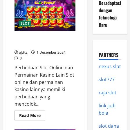
Beradaptasi
Online
Disebut
dengan
Permainan
Untung-
Teknologi
untungan?
SLOT
Baru
Slot Online: Apakah Hanya
Permainan Keberuntungan?
ujdk2
1 Desember 2024
PARTNERS
0
nexus slot
Perbedaan Slot Online dan
Permainan Kasino Lain Slot
slot777
online dan permainan
kasino lainnya memiliki
raja slot
perbedaan yang
mencolok...
link judi
bola
Read
Read More
more
about
slot dana
Slot