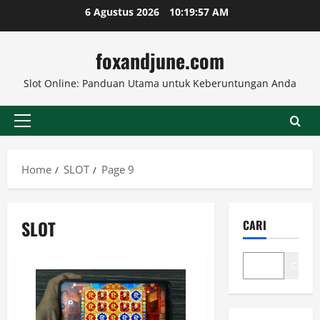
Skip
6 Agustus 2026
10:19:58 AM
to
content
foxandjune.com
Slot Online: Panduan Utama untuk Keberuntungan Anda
Primary
Menu
Home
SLOT
Page 9
SLOT
CARI
Cari