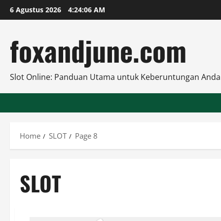
Skip
6 Agustus 2026
4:24:08 AM
to
content
foxandjune.com
Slot Online: Panduan Utama untuk Keberuntungan Anda
Home
SLOT
Page 8
SLOT