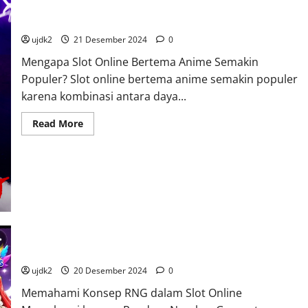
Slot Online Bertema Anime: Tren Baru di Pasar Asia
ujdk2
21 Desember 2024
0
Mengapa Slot Online Bertema Anime Semakin
Populer? Slot online bertema anime semakin populer
karena kombinasi antara daya...
Read
Read More
more
about
Slot
Online
Bertema
Anime:
Tren
Baru
di
Pasar
Asia
Bagaimana Slot Online Bekerja: Mengenal RNG dan RTP
ujdk2
20 Desember 2024
0
Memahami Konsep RNG dalam Slot Online