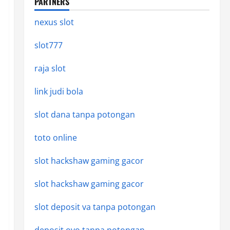
PARTNERS
nexus slot
slot777
raja slot
link judi bola
slot dana tanpa potongan
toto online
slot hackshaw gaming gacor
slot hackshaw gaming gacor
slot deposit va tanpa potongan