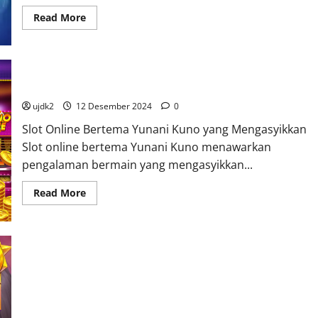
Read
Read More
more
about
Slot
Online
dengan
RTP
Slot Online Bertema Peradaban Kuno yang Menarik
Tinggi:
Pilihan
Terbaik
ujdk2
12 Desember 2024
0
untuk
Menang
Slot Online Bertema Yunani Kuno yang Mengasyikkan
Slot online bertema Yunani Kuno menawarkan
pengalaman bermain yang mengasyikkan...
Read
Read More
more
about
Slot
Online
Bertema
Peradaban
Kuno
yang
Menarik