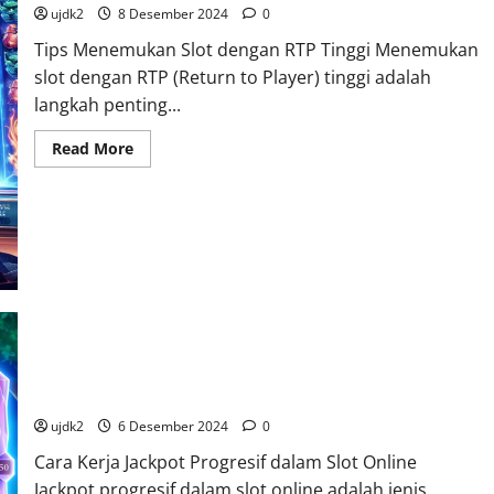
ujdk2
8 Desember 2024
0
Tips Menemukan Slot dengan RTP Tinggi Menemukan
slot dengan RTP (Return to Player) tinggi adalah
langkah penting...
Read
Read More
more
about
Bagaimana
Menentukan
Slot
Online
yang
Menguntungkan?
Review Slot Online dengan Jackpot Progresif Tertinggi
ujdk2
6 Desember 2024
0
Cara Kerja Jackpot Progresif dalam Slot Online
Jackpot progresif dalam slot online adalah jenis