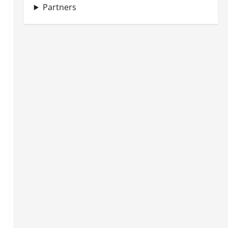
Partners