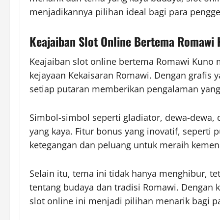
menjadikannya pilihan ideal bagi para pengge
Keajaiban Slot Online Bertema Romawi
Keajaiban slot online bertema Romawi Kuno
kejayaan Kekaisaran Romawi. Dengan grafis 
setiap putaran memberikan pengalaman yan
Simbol-simbol seperti gladiator, dewa-dewa,
yang kaya. Fitur bonus yang inovatif, sepert
ketegangan dan peluang untuk meraih kemen
Selain itu, tema ini tidak hanya menghibur,
tentang budaya dan tradisi Romawi. Dengan 
slot online ini menjadi pilihan menarik bagi 