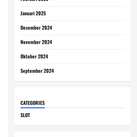
Januari 2025
Desember 2024
November 2024
Oktober 2024
September 2024
CATEGORIES
SLOT