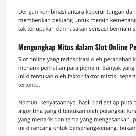
Dengan kombinasi antara keberuntungan dan st
memberikan peluang untuk meraih kemenang
tak terlupakan dan rasakan sensasi bermain s
Mengungkap Mitos dalam Slot Online P
Slot online yang terinspirasi oleh peradaban k
menarik perhatian para pemain. Banyak yan
ini ditentukan oleh faktor-faktor mistis, sep
tertentu.
Namun, kenyataannya, hasil dari setiap puta
algoritma yang ditentukan oleh perangkat luna
yang menarik dan tema yang mengesankan,
ini dirancang untuk bersenang-senang, bukan