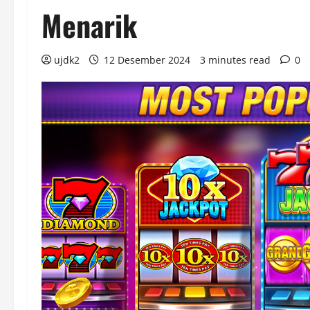
Menarik
ujdk2
12 Desember 2024
3 minutes read
0