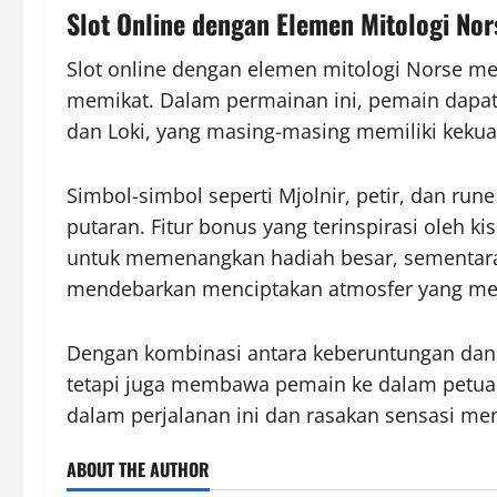
Slot Online dengan Elemen Mitologi No
Slot online dengan elemen mitologi Norse 
memikat. Dalam permainan ini, pemain dapat 
dan Loki, yang masing-masing memiliki kekuat
Simbol-simbol seperti Mjolnir, petir, dan r
putaran. Fitur bonus yang terinspirasi oleh 
untuk memenangkan hadiah besar, sementara
mendebarkan menciptakan atmosfer yang m
Dengan kombinasi antara keberuntungan dan st
tetapi juga membawa pemain ke dalam petual
dalam perjalanan ini dan rasakan sensasi men
ABOUT THE AUTHOR