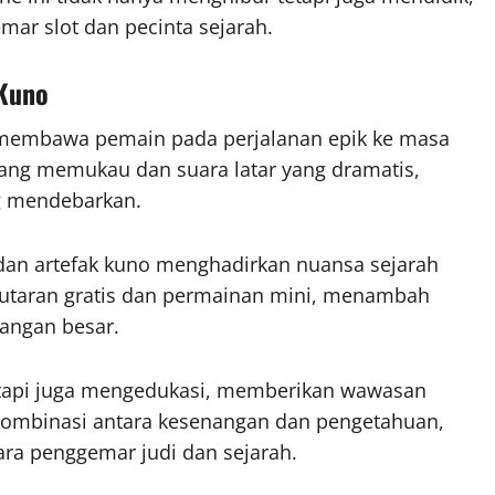
mar slot dan pecinta sejarah.
 Kuno
 membawa pemain pada perjalanan epik ke masa
yang memukau dan suara latar yang dramatis,
g mendebarkan.
 dan artefak kuno menghadirkan nuansa sejarah
i putaran gratis dan permainan mini, menambah
angan besar.
 tetapi juga mengedukasi, memberikan wawasan
kombinasi antara kesenangan dan pengetahuan,
para penggemar judi dan sejarah.