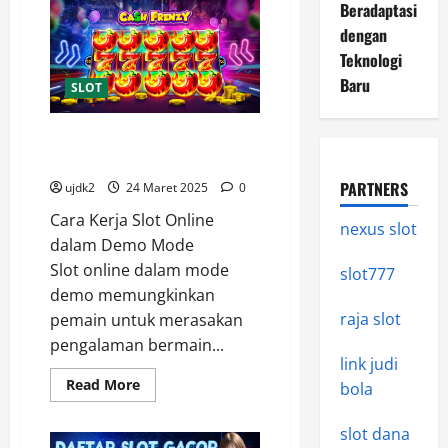
Menikmati
Beradaptasi
Slot
Online
dengan
tanpa
Teknologi
Menguras
Tabungan
Baru
SLOT
Manfaat Bermain Slot Online
dengan Demo Mode
PARTNERS
ujdk2
24 Maret 2025
0
Cara Kerja Slot Online
nexus slot
dalam Demo Mode
Slot online dalam mode
slot777
demo memungkinkan
raja slot
pemain untuk merasakan
pengalaman bermain...
link judi
Read
Read More
bola
more
about
Manfaat
slot dana
Bermain