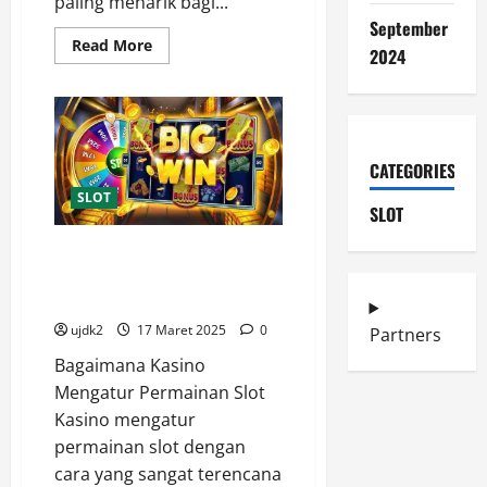
paling menarik bagi...
September
Read
Read More
2024
more
about
Bagaimana
Cara
Kerja
Jackpot
Progresif
di
CATEGORIES
Slot
Online?
SLOT
SLOT
Mitos Slot Online: Apakah
Kasino Bisa Mengontrol
Kemenangan?
ujdk2
17 Maret 2025
0
Partners
Bagaimana Kasino
Mengatur Permainan Slot
Kasino mengatur
permainan slot dengan
cara yang sangat terencana