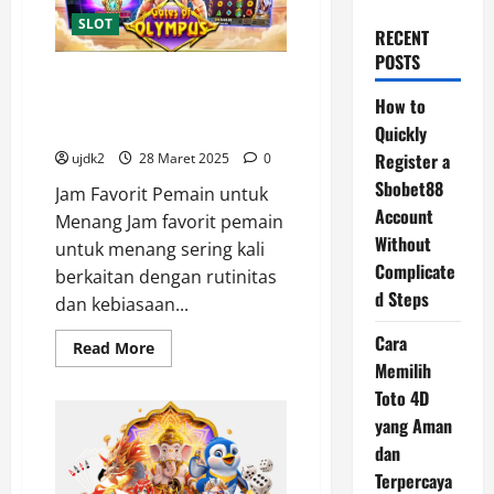
SLOT
RECENT
POSTS
Apakah Bermain di Jam
Tertentu Bisa Meningkatkan
How to
Peluang Menang?
Quickly
Register a
ujdk2
28 Maret 2025
0
Sbobet88
Jam Favorit Pemain untuk
Account
Menang Jam favorit pemain
Without
untuk menang sering kali
Complicate
berkaitan dengan rutinitas
d Steps
dan kebiasaan...
Cara
Read
Read More
more
Memilih
about
Apakah
Toto 4D
Bermain
yang Aman
di
Jam
dan
Tertentu
Bisa
Terpercaya
Meningkatkan