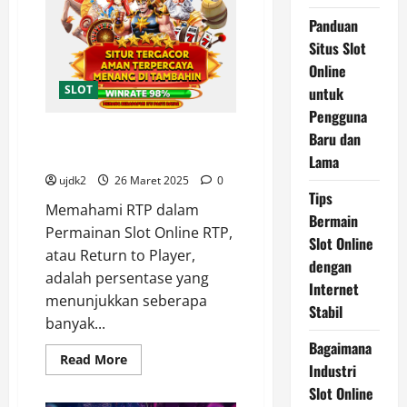
Peluang
Menang?
Panduan
Situs Slot
Online
SLOT
untuk
Pengguna
Cara Menikmati Slot Online
Baru dan
tanpa Menguras Tabungan
Lama
ujdk2
26 Maret 2025
0
Tips
Memahami RTP dalam
Bermain
Permainan Slot Online RTP,
Slot Online
atau Return to Player,
dengan
adalah persentase yang
Internet
menunjukkan seberapa
Stabil
banyak...
Bagaimana
Read
Read More
Industri
more
about
Slot Online
Cara