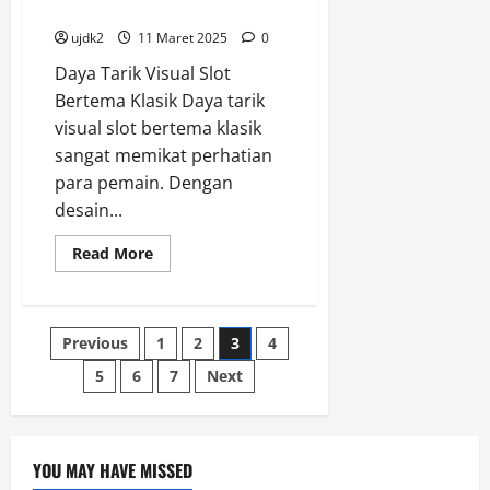
Kalangan Pemain?
ujdk2
11 Maret 2025
0
Daya Tarik Visual Slot
Bertema Klasik Daya tarik
visual slot bertema klasik
sangat memikat perhatian
para pemain. Dengan
desain...
Read
Read More
more
about
Mengapa
Slot
Online
Paginasi
Previous
1
2
3
4
Bertema
Klasik
Tetap
5
6
7
Next
pos
Populer
di
Kalangan
Pemain?
YOU MAY HAVE MISSED
SLOT