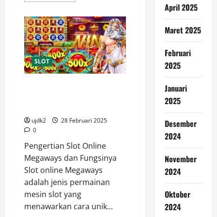
April 2025
about
Slot
Online
dengan
Maret 2025
Tema
Mitologi:
Permainan
Februari
dengan
Kisah-
SLOT
2025
Kisah
Legendaris
Slot Online dengan Fitur
Januari
Megaways: Bagaimana Cara
2025
Kerjanya?
ujdk2
28 Februari 2025
Desember
0
2024
Pengertian Slot Online
Megaways dan Fungsinya
November
Slot online Megaways
2024
adalah jenis permainan
Oktober
mesin slot yang
menawarkan cara unik...
2024