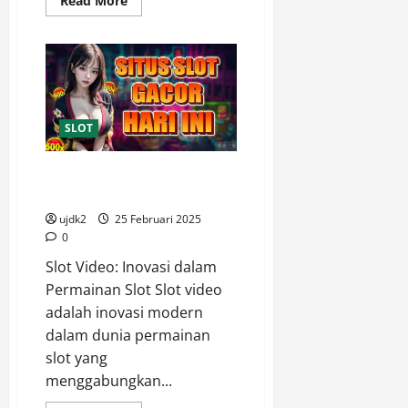
Read More
more
about
Syarat
dan
Ketentuan
Bonus
Slot
yang
Wajib
Diketahui
SLOT
Jenis-Jenis Slot Online yang
Wajib Diketahui
ujdk2
25 Februari 2025
0
Slot Video: Inovasi dalam
Permainan Slot Slot video
adalah inovasi modern
dalam dunia permainan
slot yang
menggabungkan...