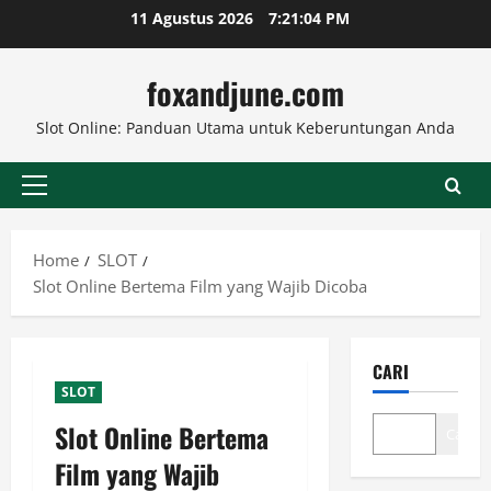
Skip
11 Agustus 2026
7:21:05 PM
to
content
foxandjune.com
Slot Online: Panduan Utama untuk Keberuntungan Anda
Primary
Menu
Home
SLOT
Slot Online Bertema Film yang Wajib Dicoba
CARI
SLOT
Slot Online Bertema
Cari
Film yang Wajib