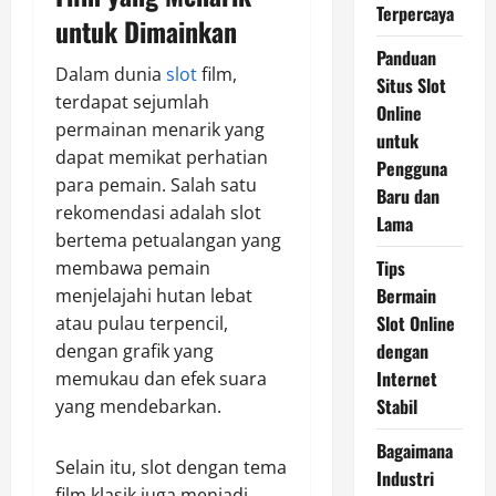
Terpercaya
untuk Dimainkan
Panduan
Dalam dunia
slot
film,
Situs Slot
terdapat sejumlah
Online
permainan menarik yang
untuk
dapat memikat perhatian
Pengguna
para pemain. Salah satu
Baru dan
rekomendasi adalah slot
Lama
bertema petualangan yang
Tips
membawa pemain
Bermain
menjelajahi hutan lebat
Slot Online
atau pulau terpencil,
dengan
dengan grafik yang
Internet
memukau dan efek suara
Stabil
yang mendebarkan.
Bagaimana
Selain itu, slot dengan tema
Industri
film klasik juga menjadi