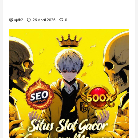
Panduan Situs Slot Online untuk Pengguna Baru dan
Lama
ujdk2
26 April 2026
0