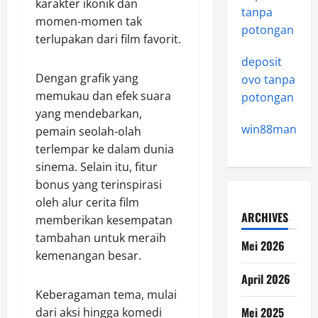
karakter ikonik dan
tanpa
momen-momen tak
potongan
terlupakan dari film favorit.
deposit
Dengan grafik yang
ovo tanpa
memukau dan efek suara
potongan
yang mendebarkan,
win88mantap
pemain seolah-olah
terlempar ke dalam dunia
sinema. Selain itu, fitur
bonus yang terinspirasi
oleh alur cerita film
ARCHIVES
memberikan kesempatan
tambahan untuk meraih
Mei 2026
kemenangan besar.
April 2026
Keberagaman tema, mulai
Mei 2025
dari aksi hingga komedi