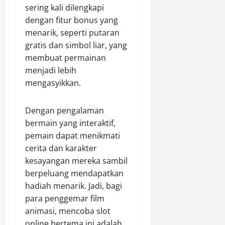
sering kali dilengkapi
dengan fitur bonus yang
menarik, seperti putaran
gratis dan simbol liar, yang
membuat permainan
menjadi lebih
mengasyikkan.
Dengan pengalaman
bermain yang interaktif,
pemain dapat menikmati
cerita dan karakter
kesayangan mereka sambil
berpeluang mendapatkan
hadiah menarik. Jadi, bagi
para penggemar film
animasi, mencoba slot
online bertema ini adalah