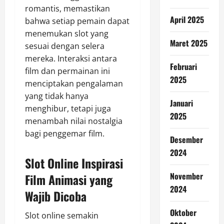
romantis, memastikan
April 2025
bahwa setiap pemain dapat
menemukan slot yang
Maret 2025
sesuai dengan selera
mereka. Interaksi antara
Februari
film dan permainan ini
2025
menciptakan pengalaman
yang tidak hanya
Januari
menghibur, tetapi juga
2025
menambah nilai nostalgia
bagi penggemar film.
Desember
2024
Slot Online Inspirasi
November
Film Animasi yang
2024
Wajib Dicoba
Oktober
Slot online semakin