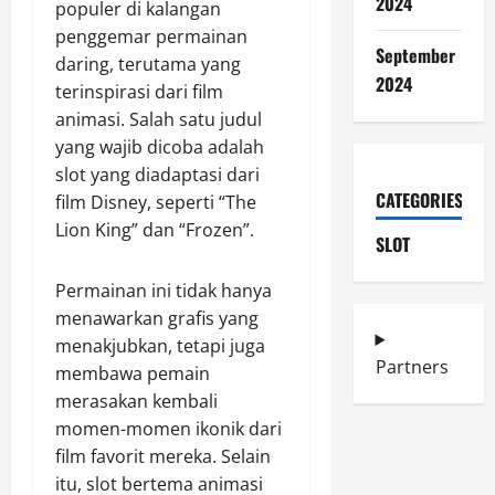
2024
populer di kalangan
penggemar permainan
September
daring, terutama yang
2024
terinspirasi dari film
animasi. Salah satu judul
yang wajib dicoba adalah
slot yang diadaptasi dari
CATEGORIES
film Disney, seperti “The
Lion King” dan “Frozen”.
SLOT
Permainan ini tidak hanya
menawarkan grafis yang
menakjubkan, tetapi juga
Partners
membawa pemain
merasakan kembali
momen-momen ikonik dari
film favorit mereka. Selain
itu, slot bertema animasi