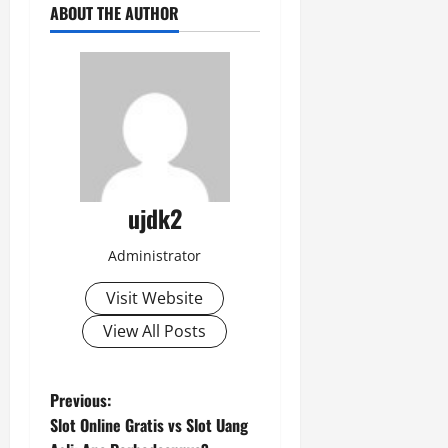
ABOUT THE AUTHOR
ujdk2
Administrator
Visit Website
View All Posts
P
Previous:
Slot Online Gratis vs Slot Uang