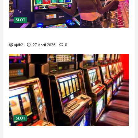
SLOT
Cara Memilih Toto 4D yang Aman dan Terpercaya
ujdk2
27 April 2026
0
SLOT
Panduan Situs Slot Online untuk Pengguna Baru dan