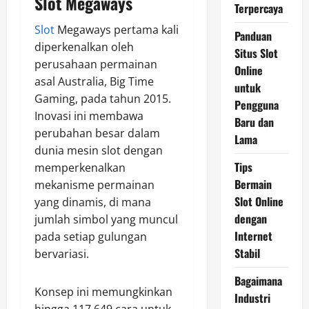
Slot Megaways
Terpercaya
Slot
Megaways pertama kali
Panduan
diperkenalkan oleh
Situs Slot
perusahaan permainan
Online
asal Australia, Big Time
untuk
Gaming, pada tahun 2015.
Pengguna
Inovasi ini membawa
Baru dan
perubahan besar dalam
Lama
dunia mesin slot dengan
Tips
memperkenalkan
Bermain
mekanisme permainan
Slot Online
yang dinamis, di mana
dengan
jumlah simbol yang muncul
Internet
pada setiap gulungan
Stabil
bervariasi.
Bagaimana
Konsep ini memungkinkan
Industri
hingga 117.649 cara untuk