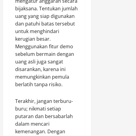
mengatur anggaran secara
bijaksana. Tentukan jumlah
uang yang siap digunakan
dan patuhi batas tersebut
untuk menghindari
kerugian besar.
Menggunakan fitur demo
sebelum bermain dengan
uang asli juga sangat
disarankan, karena ini
memungkinkan pemula
berlatih tanpa risiko.
Terakhir, jangan terburu-
buru; nikmati setiap
putaran dan bersabarlah
dalam mencari
kemenangan. Dengan