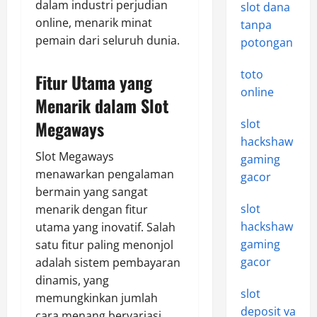
dalam industri perjudian
slot dana
online, menarik minat
tanpa
pemain dari seluruh dunia.
potongan
toto
Fitur Utama yang
online
Menarik dalam Slot
Megaways
slot
hackshaw
Slot Megaways
gaming
menawarkan pengalaman
gacor
bermain yang sangat
slot
menarik dengan fitur
hackshaw
utama yang inovatif. Salah
gaming
satu fitur paling menonjol
gacor
adalah sistem pembayaran
dinamis, yang
slot
memungkinkan jumlah
deposit va
cara menang bervariasi