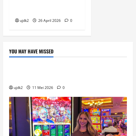
untuk Pengguna Baru dan
Lama
ujdk2
26 April 2026
0
YOU MAY HAVE MISSED
SLOT
How to Quickly Register a Sbobet88 Account
Without Complicated Steps
ujdk2
11 Mei 2026
0