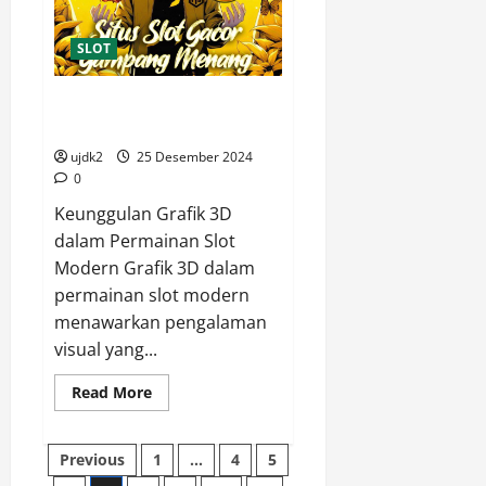
SLOT
Fitur Terbaru yang Harus Anda
Ketahui di Slot Online
ujdk2
25 Desember 2024
0
Keunggulan Grafik 3D
dalam Permainan Slot
Modern Grafik 3D dalam
permainan slot modern
menawarkan pengalaman
visual yang...
Read
Read More
more
about
Fitur
Paginasi
Terbaru
Previous
1
…
4
5
yang
Harus