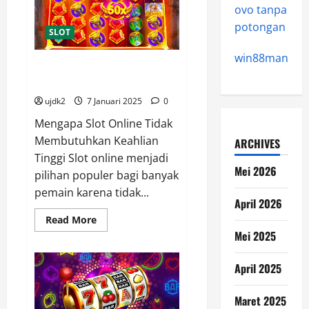
Online
ovo tanpa
yang
Longgar
potongan
SLOT
win88mantap
5 Mitos Tentang Slot Online
yang Harus Anda Ketahui
ujdk2
7 Januari 2025
0
Mengapa Slot Online Tidak
Membutuhkan Keahlian
ARCHIVES
Tinggi Slot online menjadi
Mei 2026
pilihan populer bagi banyak
pemain karena tidak...
April 2026
Read
Read More
more
Mei 2025
about
5
Mitos
April 2025
Tentang
Slot
Online
yang
Maret 2025
Harus