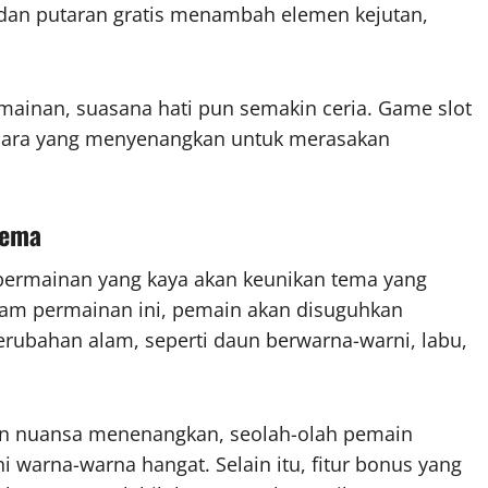
 dan putaran gratis menambah elemen kejutan,
mainan, suasana hati pun semakin ceria. Game slot
a cara yang menyenangkan untuk merasakan
Tema
ermainan yang kaya akan keunikan tema yang
alam permainan ini, pemain akan disuguhkan
ubahan alam, seperti daun berwarna-warni, labu,
an nuansa menenangkan, seolah-olah pemain
i warna-warna hangat. Selain itu, fitur bonus yang