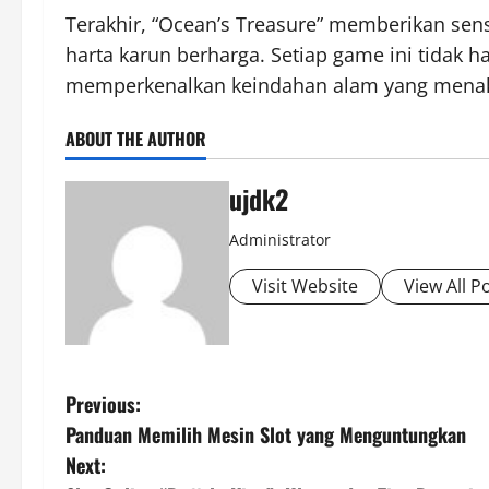
Terakhir, “Ocean’s Treasure” memberikan s
harta karun berharga. Setiap game ini tidak 
memperkenalkan keindahan alam yang mena
ABOUT THE AUTHOR
ujdk2
Administrator
Visit Website
View All P
P
Previous:
Panduan Memilih Mesin Slot yang Menguntungkan
o
Next: