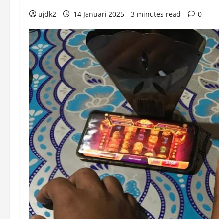
ujdk2
14 Januari 2025
3 minutes read
0