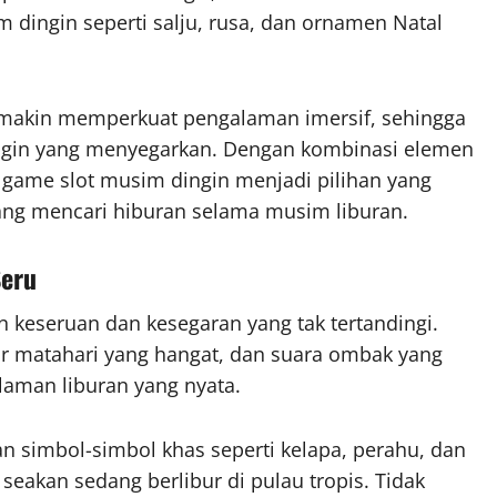
dingin seperti salju, rusa, dan ornamen Natal
makin memperkuat pengalaman imersif, sehingga
ngin yang menyegarkan. Dengan kombinasi elemen
 game slot musim dingin menjadi pilihan yang
ang mencari hiburan selama musim liburan.
Seru
eseruan dan kesegaran yang tak tertandingi.
nar matahari yang hangat, dan suara ombak yang
aman liburan yang nyata.
 simbol-simbol khas seperti kelapa, perahu, dan
eakan sedang berlibur di pulau tropis. Tidak