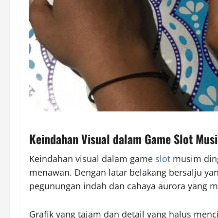
Keindahan Visual dalam Game Slot Mus
Keindahan visual dalam game
slot
musim din
menawan. Dengan latar belakang bersalju ya
pegunungan indah dan cahaya aurora yang 
Grafik yang tajam dan detail yang halus menc