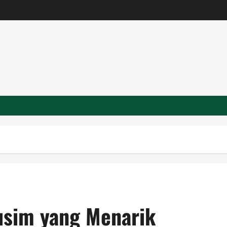
sim yang Menarik