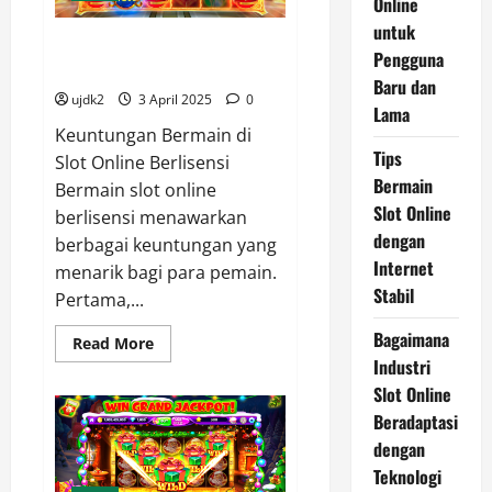
Online
untuk
Slot Online Berlisensi:
Pengguna
Keamanan dan Keuntungan
Baru dan
ujdk2
3 April 2025
0
Lama
Keuntungan Bermain di
Tips
Slot Online Berlisensi
Bermain
Bermain slot online
Slot Online
berlisensi menawarkan
dengan
berbagai keuntungan yang
Internet
menarik bagi para pemain.
Stabil
Pertama,...
Bagaimana
Read
Read More
more
Industri
about
Slot
Slot Online
Online
Beradaptasi
Berlisensi:
Keamanan
dengan
dan
Keuntungan
Teknologi