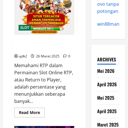
Peluang
ovo tanpa
Menang?
potongan
win88mantap
SLOT
Cara Menikmati Slot Online
tanpa Menguras Tabungan
ujdk2
26 Maret 2025
0
ARCHIVES
Memahami RTP dalam
Mei 2026
Permainan Slot Online RTP,
atau Return to Player,
April 2026
adalah persentase yang
menunjukkan seberapa
Mei 2025
banyak...
April 2025
Read
Read More
more
about
Maret 2025
Cara