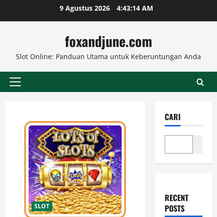
Skip
9 Agustus 2026
4:43:15 AM
to
content
foxandjune.com
Slot Online: Panduan Utama untuk Keberuntungan Anda
Primary
Menu
CARI
Cari
RECENT
SLOT
POSTS