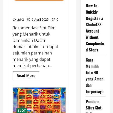
How to
Slot Online Bertema Film yang
Quickly
Wajib Dicoba
Register a
ujdk2
6 April 2025
0
Sbobet88
Rekomendasi Slot Film
Account
yang Menarik untuk
Without
Dimainkan Dalam
Complicate
dunia slot film, terdapat
d Steps
sejumlah permainan
menarik yang dapat
Cara
memikat perhatian...
Memilih
Toto 4D
Read
Read More
yang Aman
more
about
dan
Slot
Online
Terpercaya
Bertema
Film
yang
Panduan
Wajib
Dicoba
Situs Slot
SLOT