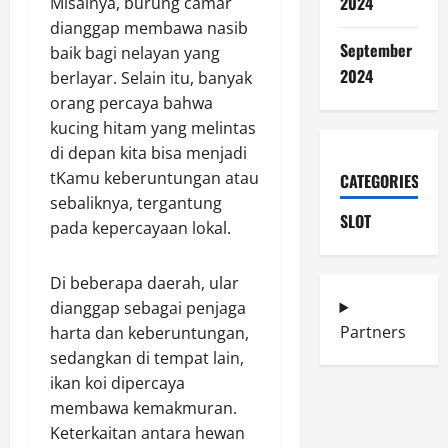
2024
Misalnya, burung camar
dianggap membawa nasib
September
baik bagi nelayan yang
2024
berlayar. Selain itu, banyak
orang percaya bahwa
kucing hitam yang melintas
di depan kita bisa menjadi
tKamu keberuntungan atau
CATEGORIES
sebaliknya, tergantung
SLOT
pada kepercayaan lokal.
Di beberapa daerah, ular
dianggap sebagai penjaga
Partners
harta dan keberuntungan,
sedangkan di tempat lain,
ikan koi dipercaya
membawa kemakmuran.
Keterkaitan antara hewan