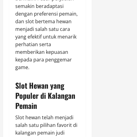
semakin beradaptasi
dengan preferensi pemain,
dan slot bertema hewan
menjadi salah satu cara
yang efektif untuk menarik
perhatian serta
memberikan kepuasan
kepada para penggemar
game.
Slot Hewan yang
Populer di Kalangan
Pemain
Slot hewan telah menjadi
salah satu pilihan favorit di
kalangan pemain judi