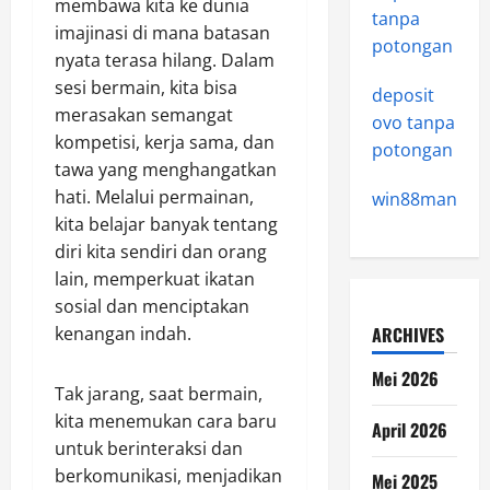
membawa kita ke dunia
tanpa
imajinasi di mana batasan
potongan
nyata terasa hilang. Dalam
sesi bermain, kita bisa
deposit
merasakan semangat
ovo tanpa
kompetisi, kerja sama, dan
potongan
tawa yang menghangatkan
hati. Melalui permainan,
win88mantap
kita belajar banyak tentang
diri kita sendiri dan orang
lain, memperkuat ikatan
sosial dan menciptakan
kenangan indah.
ARCHIVES
Mei 2026
Tak jarang, saat bermain,
kita menemukan cara baru
April 2026
untuk berinteraksi dan
berkomunikasi, menjadikan
Mei 2025