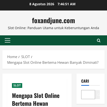
Skip
8 Agustus 2026
7:46:52 AM
to
content
foxandjune.com
Slot Online: Panduan Utama untuk Keberuntungan Anda
Primary
Menu
Home
SLOT
Mengapa Slot Online Bertema Hewan Banyak Diminati?
CARI
SLOT
Mengapa Slot Online
Cari
Bertema Hewan