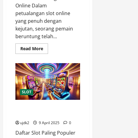
Online Dalam
petualangan slot online
yang penuh dengan
kejutan, seorang pemain
beruntung telah...
Read
Read More
more
about
Slot
Online
dengan
Tema
Petualangan
yang
Seru
SLOT
Slot Online Paling Hits dari
Play’n GO
ujdk2
9 April 2025
0
Daftar Slot Paling Populer