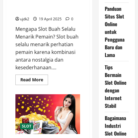
Slot Online Bertema Buah yang
Panduan
Tak Lekang Waktu
Situs Slot
ujdk2
19 April 2025
0
Online
Mengapa Slot Buah Selalu
untuk
Menarik Pemain? Slot buah
Pengguna
selalu menarik perhatian
Baru dan
pemain karena kombinasi
Lama
antara nostalgia dan
Tips
kesederhanaan....
Bermain
Read
Read More
Slot Online
more
about
dengan
Slot
Online
Internet
Bertema
Stabil
Buah
yang
Tak
Bagaimana
Lekang
Waktu
Industri
SLOT
Slot Online