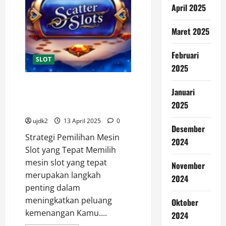
April 2025
Maret 2025
Februari
SLOT
2025
Trik Rahasia untuk
Januari
Memenangkan Jackpot Slot
2025
Online
ujdk2
13 April 2025
0
Desember
Strategi Pemilihan Mesin
2024
Slot yang Tepat Memilih
mesin slot yang tepat
November
merupakan langkah
2024
penting dalam
meningkatkan peluang
Oktober
kemenangan Kamu....
2024