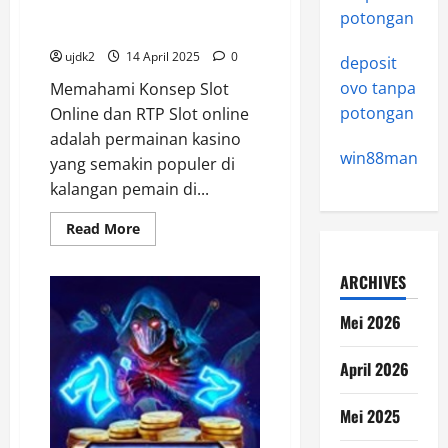
Bagaimana Memilih Slot Online
potongan
dengan RTP di Atas 96%
ujdk2
14 April 2025
0
deposit
ovo tanpa
Memahami Konsep Slot
potongan
Online dan RTP Slot online
adalah permainan kasino
win88mantap
yang semakin populer di
kalangan pemain di...
Read
Read More
more
about
Bagaimana
ARCHIVES
Memilih
Slot
Online
Mei 2026
dengan
RTP
di
April 2026
Atas
96%
Mei 2025