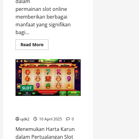
dalam
permainan slot online
memberikan berbagai
manfaat yang signifikan
bagi...
Read
Read More
more
about
Strategi
Memanfaatkan
Program
Loyalitas
Situs
Slot
SLOT
Slot Online dengan Tema
Petualangan yang Seru
ujdk2
10 April 2025
0
Menemukan Harta Karun
dalam Pertualangan Slot