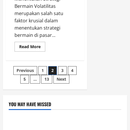
Bermain Volatilitas
merupakan salah satu
faktor krusial dalam
menentukan strategi
bermain di pasar...
Read
Read More
more
about
Mengapa
Volatilitas
Slot
Paginasi
Previous
1
2
3
4
Penting
untuk
Dimengerti
5
…
13
Next
pos
YOU MAY HAVE MISSED
SLOT
How to Quickly Register a Sbobet88 Account