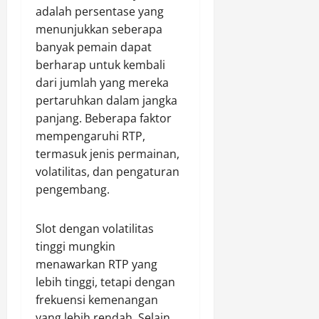
adalah persentase yang
menunjukkan seberapa
banyak pemain dapat
berharap untuk kembali
dari jumlah yang mereka
pertaruhkan dalam jangka
panjang. Beberapa faktor
mempengaruhi RTP,
termasuk jenis permainan,
volatilitas, dan pengaturan
pengembang.
Slot dengan volatilitas
tinggi mungkin
menawarkan RTP yang
lebih tinggi, tetapi dengan
frekuensi kemenangan
yang lebih rendah. Selain