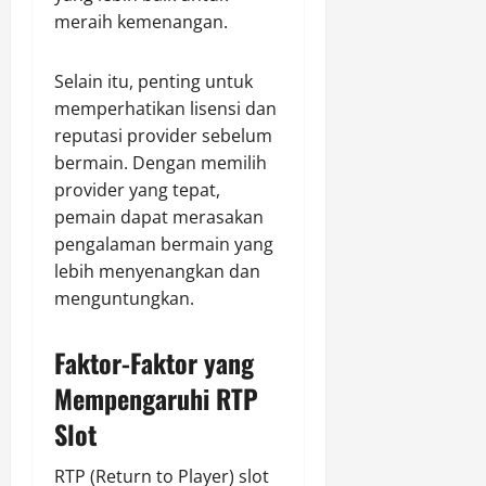
meraih kemenangan.
Selain itu, penting untuk
memperhatikan lisensi dan
reputasi provider sebelum
bermain. Dengan memilih
provider yang tepat,
pemain dapat merasakan
pengalaman bermain yang
lebih menyenangkan dan
menguntungkan.
Faktor-Faktor yang
Mempengaruhi RTP
Slot
RTP (Return to Player) slot