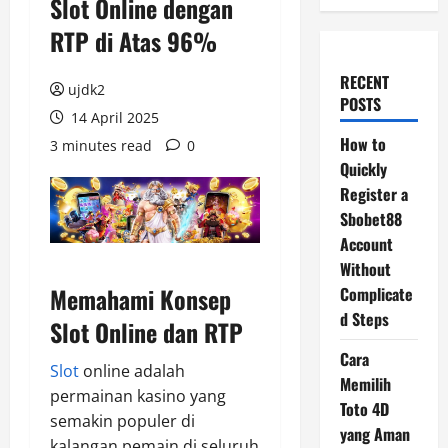
Slot Online dengan
RTP di Atas 96%
RECENT
ujdk2
POSTS
14 April 2025
How to
3 minutes read
0
Quickly
Register a
Sbobet88
Account
Without
Memahami Konsep
Complicate
d Steps
Slot Online dan RTP
Cara
Slot
online adalah
Memilih
permainan kasino yang
Toto 4D
semakin populer di
yang Aman
kalangan pemain di seluruh