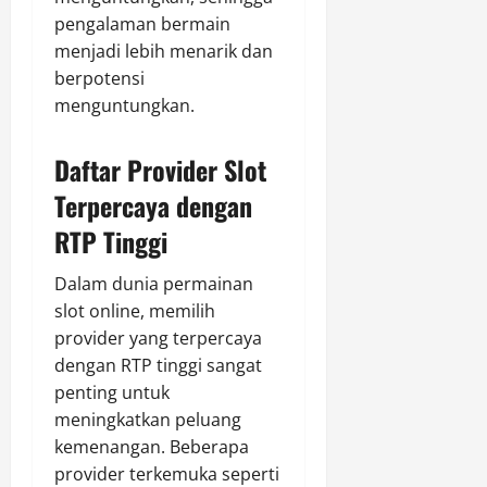
pengalaman bermain
menjadi lebih menarik dan
berpotensi
menguntungkan.
Daftar Provider Slot
Terpercaya dengan
RTP Tinggi
Dalam dunia permainan
slot online, memilih
provider yang terpercaya
dengan RTP tinggi sangat
penting untuk
meningkatkan peluang
kemenangan. Beberapa
provider terkemuka seperti