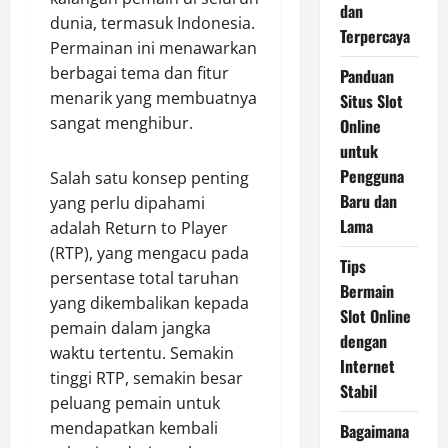
dan
dunia, termasuk Indonesia.
Terpercaya
Permainan ini menawarkan
berbagai tema dan fitur
Panduan
menarik yang membuatnya
Situs Slot
sangat menghibur.
Online
untuk
Pengguna
Salah satu konsep penting
Baru dan
yang perlu dipahami
Lama
adalah Return to Player
(RTP), yang mengacu pada
Tips
persentase total taruhan
Bermain
yang dikembalikan kepada
Slot Online
pemain dalam jangka
dengan
waktu tertentu. Semakin
Internet
tinggi RTP, semakin besar
Stabil
peluang pemain untuk
mendapatkan kembali
Bagaimana