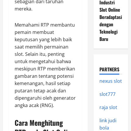
sebagian dari taruhan
Industri
mereka.
Slot Online
Beradaptasi
dengan
Memahami RTP membantu
Teknologi
pemain membuat
Baru
keputusan yang lebih baik
saat memilih permainan
slot. Selain itu, penting
untuk mengetahui bahwa
meskipun RTP memberikan
PARTNERS
gambaran tentang potensi
nexus slot
kemenangan, hasil setiap
putaran tetap acak dan
slot777
dipengaruhi oleh generator
angka acak (RNG).
raja slot
link judi
Cara Menghitung
bola