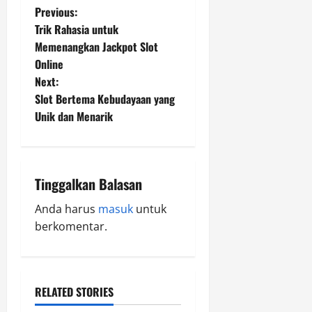
P
Previous:
Trik Rahasia untuk
o
Memenangkan Jackpot Slot
Online
s
Next:
t
Slot Bertema Kebudayaan yang
Unik dan Menarik
n
a
Tinggalkan Balasan
v
Anda harus
masuk
untuk
i
berkomentar.
g
a
RELATED STORIES
t
SLOT