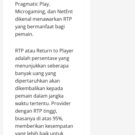
Pragmatic Play,
Microgaming, dan NetEnt
dikenal menawarkan RTP
yang bermanfaat bagi
pemain.
RTP atau Return to Player
adalah persentase yang
menunjukkan seberapa
banyak uang yang
dipertaruhkan akan
dikembalikan kepada
pemain dalam jangka
waktu tertentu. Provider
dengan RTP tinggi,
biasanya di atas 95%,
memberikan kesempatan
yang lebih baik untuk