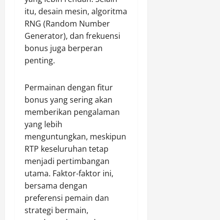
itu, desain mesin, algoritma
RNG (Random Number
Generator), dan frekuensi
bonus juga berperan
penting.
Permainan dengan fitur
bonus yang sering akan
memberikan pengalaman
yang lebih
menguntungkan, meskipun
RTP keseluruhan tetap
menjadi pertimbangan
utama. Faktor-faktor ini,
bersama dengan
preferensi pemain dan
strategi bermain,