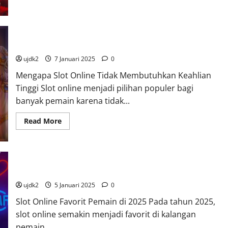
yang
Longgar
5 Mitos Tentang Slot Online yang Harus Anda Ketahui
ujdk2
7 Januari 2025
0
Mengapa Slot Online Tidak Membutuhkan Keahlian
Tinggi Slot online menjadi pilihan populer bagi
banyak pemain karena tidak...
Read
Read More
more
about
5
Mitos
Tentang
Slot
Apa Saja Slot Online Paling Populer di Tahun Ini?
Online
yang
Harus
ujdk2
5 Januari 2025
0
Anda
Ketahui
Slot Online Favorit Pemain di 2025 Pada tahun 2025,
slot online semakin menjadi favorit di kalangan
pemain...