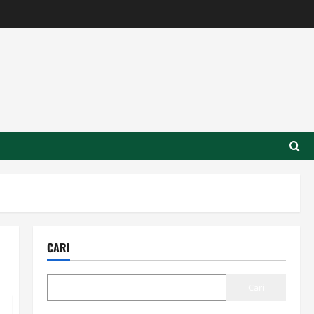
CARI
Cari